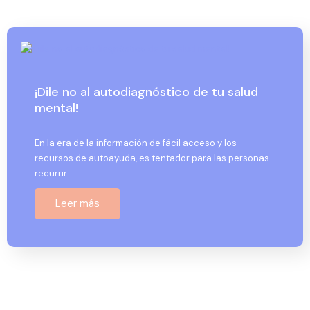
¡Dile no al autodiagnóstico de tu salud
mental!
En la era de la información de fácil acceso y los
recursos de autoayuda, es tentador para las personas
recurrir…
Leer más