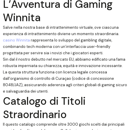
L’Avventura di Gaming
Winnita
Salve nella nostra base di intrattenimento virtuale, ove ciascuna
esperienza di intrattenimento diviene un momento straordinaria.
casino Winnita
rappresenta lo sviluppo del gambling digitale,
combinando tech moderna con un’interfaccia user-friendly
progettata per servire sia i novizi che i giocatori esperti.
Sin dal il nostro debutto nel mercato EU, abbiamo edificato una fama
robusta imperniata su chiarezza, equità e innovazione incessante.
La questa struttura funziona con licenza legale concessa
dall’organismo di controllo di Curaçao (codice di concessione
8048/JAZ), assicurando aderenza agli criteri globali di gaming sicuro
e salvaguardia dei utenti.
Catalogo di Titoli
Straordinario
Il questo catalogo comprende oltre 3000 giochi scelti dai principali