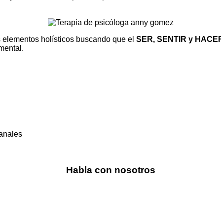
 elementos holísticos buscando que el
SER, SENTIR y HACE
mental.
canales
Habla con nosotros