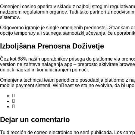
Omenjeni casino operira v skladu z najbolj strogimi regulativam
nadzorom regulatornih organov. Tudi tako partneri z neodvisnim
sistemov.
Odgovorno igranje je single omenjenih prednostej. Strankam omo
opcijo temporary ali stalnega samooizključevanja, če uporabnik 
Izboljšana Prenosna Doživetje
Čez kot 68% naših uporabnikov prisega do platforme via prenosn
version ne zahteva nalaganja app – preprosto aktivirate browser i
unlock nagrad in komuniciranjem pomoči.
Omenjena technical team periodicno posodablja platformo z najn
mobile payment sistemi. WinBeast se stalno evolvira, da bi upo
Dejar un comentario
Tu dirección de correo electrónico no será publicada.
Los camp