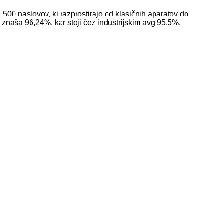
.500 naslovov, ki razprostirajo od klasičnih aparatov do
 znaša 96,24%, kar stoji čez industrijskim avg 95,5%.