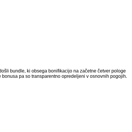
došli bundle, ki obsega bonifikacijo na začetne četver pologe
e bonusa pa so transparentno opredeljeni v osnovnih pogojih.