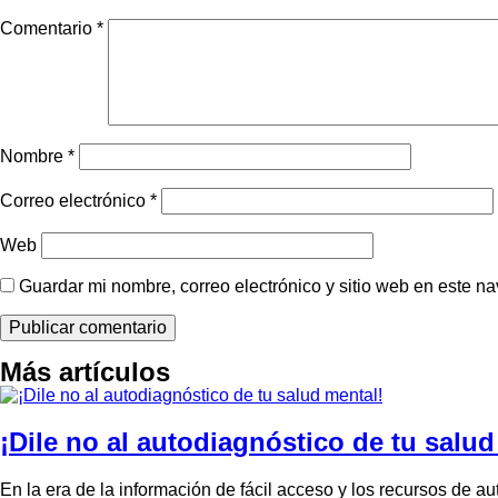
Comentario
*
Nombre
*
Correo electrónico
*
Web
Guardar mi nombre, correo electrónico y sitio web en este n
Más artículos
¡Dile no al autodiagnóstico de tu salud
En la era de la información de fácil acceso y los recursos de a