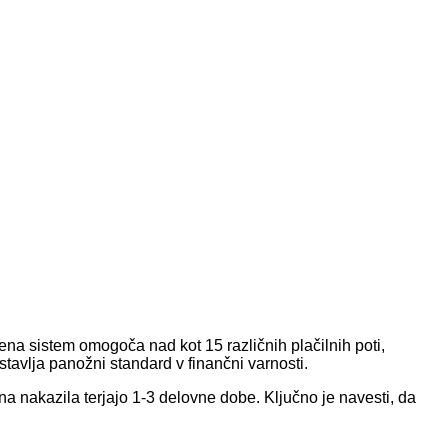
na sistem omogoča nad kot 15 različnih plačilnih poti,
avlja panožni standard v finančni varnosti.
a nakazila terjajo 1-3 delovne dobe. Ključno je navesti, da