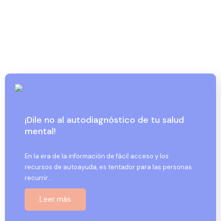
¡Dile no al autodiagnóstico de tu salud
mental!
En la era de la información de fácil acceso y los
recursos de autoayuda, es tentador para las personas
recurrir…
Leer más