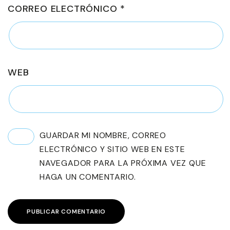
CORREO ELECTRÓNICO
*
WEB
GUARDAR MI NOMBRE, CORREO
ELECTRÓNICO Y SITIO WEB EN ESTE
NAVEGADOR PARA LA PRÓXIMA VEZ QUE
HAGA UN COMENTARIO.