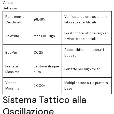
Valore
Dettaglio
Rendimento
Verificato da enti autonomi
96,48%
Certificato
laboratori certificati
Equilibrio fra vittorie regolari
Volatilità
Medium-High
e vincite sostanziali
Accessibile per ciascun i
Bet Min
€0.25
budget
Puntata
centoventinque
Perfetto per high roller
Massima
euro
Vincita
Moltiplicatore sulla puntata
5,000x
Massima
base
Sistema Tattico alla
Oscillazione