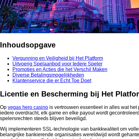
Inhoudsopgave
Vergunning en Veiligheid bij Het Platform
Uitvoerig Spelaanbod voor Iedere Speler
Promoties en Acties die het Verschil Maken
Diverse Betalingsmogelijkheden
Klantenservice die er Echt Toe Doet
Licentie en Bescherming bij Het Platfo
Op
vegas hero casino
is vertrouwen essentieel in alles wat he
iedere overdracht, elk game en elke payout wordt gecontroleerd
spelersrechten steeds blijven beveiligd.
Wij implementeren SSL-technologie van bankkwaliteit om volledig
belangrijke bankierende organisaties wereldwijd wordt gehanteer