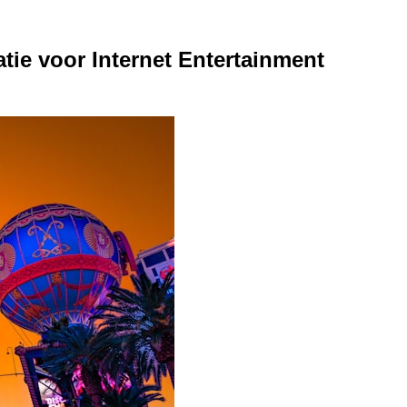
ie voor Internet Entertainment