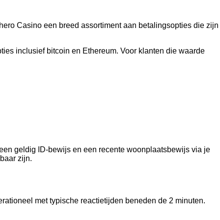
shero Casino een breed assortiment aan betalingsopties die zijn
opties inclusief bitcoin en Ethereum. Voor klanten die waarde
 een geldig ID-bewijs en een recente woonplaatsbewijs via je
aar zijn.
erationeel met typische reactietijden beneden de 2 minuten.