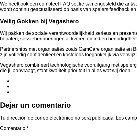
We heeft ook een compleet FAQ sectie samengesteld die antwoo
wordt continu geactualiseerd op basis van spelers feedback en 
Veilig Gokken bij Vegashero
Wij pakken de sociale verantwoordelijkheid serieus en presente
bepalen, sessieherinneringen activeren en indien benodigdheid
Partnerships met organisaties zoals GamCare organisatie en B
zijn volledig confidentieel en kosteloos toegankelijk via verwijzi
Vegashero combineert technologische vooruitgang met spelergeric
die jij aanvraagt, staat kwaliteit prioriteit in alles wat wij doen.
Dejar un comentario
Tu dirección de correo electrónico no será publicada.
Los camp
Comentario
*