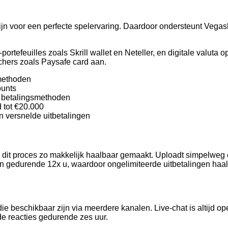
zijn voor een perfecte spelervaring. Daardoor ondersteunt Vega
rtefeuilles zoals Skrill wallet en Neteller, en digitale valuta 
chers zoals Paysafe card aan.
 methoden
ounts
d betalingsmethoden
d tot €20.000
 versnelde uitbetalingen
ij dit proces zo makkelijk haalbaar gemaakt. Uploadt simpelweg
 gedurende 12x u, waardoor ongelimiteerde uitbetalingen haalb
e beschikbaar zijn via meerdere kanalen. Live-chat is altijd op
de reacties gedurende zes uur.