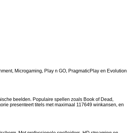
tainment, Microgaming, Play n GO, PragmaticPlay en Evolution
filmische beelden. Populaire spellen zoals Book of Dead,
gorie presenteert titels met maximaal 117649 winkansen, en
dscherm. Met professionele spelleiders, HD streaming en