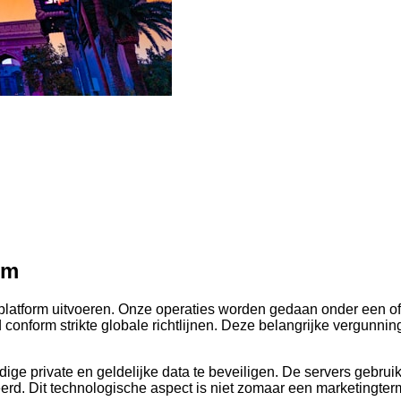
rm
t platform uitvoeren. Onze operaties worden gedaan onder een of
 conform strikte globale richtlijnen. Deze belangrijke vergunni
e private en geldelijke data te beveiligen. De servers gebruike
d. Dit technologische aspect is niet zomaar een marketingterm – 