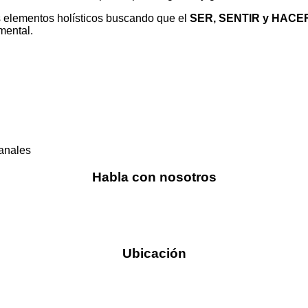
 elementos holísticos buscando que el
SER, SENTIR y HACE
mental.
canales
Habla con nosotros
Ubicación