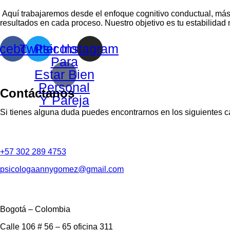
Aquí trabajaremos desde el enfoque cognitivo conductual, más
resultados en cada proceso. Nuestro objetivo es tu estabilidad 
cebook
Twitter
Psicologia
Instagram
Para
Estar Bien
Personal
Contáctanos
Y Pareja
Si tienes alguna duda puedes encontrarnos en los siguientes 
+57 302 289 4753
psicologaannygomez@gmail.com
Bogotá – Colombia
Calle 106 # 56 – 65 oficina 311