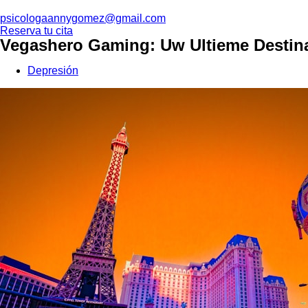
psicologaannygomez@gmail.com
Reserva tu cita
Vegashero Gaming: Uw Ultieme Destinat
Depresión