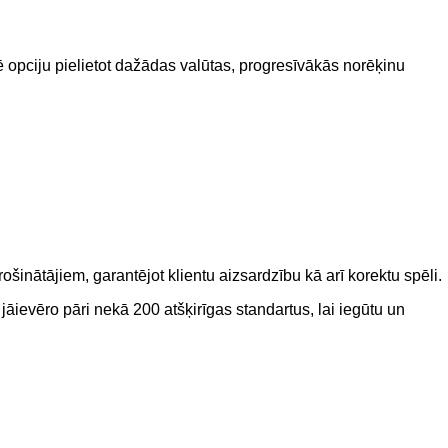
tē opciju pielietot dažādas valūtas, progresīvākās norēķinu
šinātājiem, garantējot klientu aizsardzību kā arī korektu spēli.
āievēro pāri nekā 200 atšķirīgas standartus, lai iegūtu un