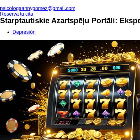
psicologaannygomez@gmail.com
Reserva tu cita
Starptautiskie Azartspēļu Portāli: Eksp
Depresión