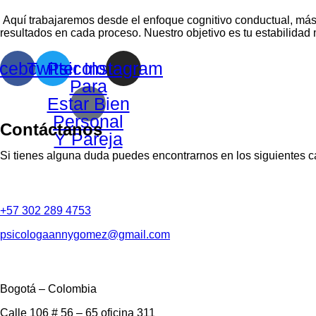
Aquí trabajaremos desde el enfoque cognitivo conductual, más
resultados en cada proceso. Nuestro objetivo es tu estabilidad 
cebook
Twitter
Psicologia
Instagram
Para
Estar Bien
Personal
Contáctanos
Y Pareja
Si tienes alguna duda puedes encontrarnos en los siguientes 
+57 302 289 4753
psicologaannygomez@gmail.com
Bogotá – Colombia
Calle 106 # 56 – 65 oficina 311