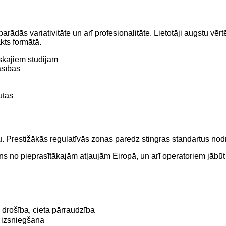
rādās variativitāte un arī profesionalitāte. Lietotāji augstu vēr
kts formātā.
skajiem studijām
asības
ūtas
u. Prestižākās regulatīvās zonas paredz stingras standartus nodro
s no pieprasītākajām atļaujām Eiropā, un arī operatoriem jābūt j
 drošība, cieta pārraudzība
a izsniegšana