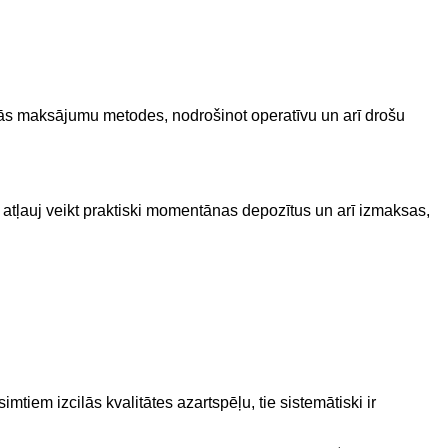
vās maksājumu metodes, nodrošinot operatīvu un arī drošu
 atļauj veikt praktiski momentānas depozītus un arī izmaksas,
tiem izcilās kvalitātes azartspēļu, tie sistemātiski ir