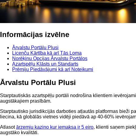
Informācijas izvēlne
Ārvalstu Portālu Plusi
Licenču Kārtība kā arī Tās Loma
Norēķinu Opcijas Ārvalstu Portālos
Azartspēļu Klāsts un Standarts
Prēmiju Piedāvājumi kā arī Noteikumi
Ārvalstu Portālu Plusi
Starptautiskās azartspēļu portāli nodrošina klientiem ievērojami
augstākajiem prasībām.
Starptautisko jurisdikcijās darboties atļautās platformas bieži p
liecina, kā globālās vietnes vidēji piedāvā ap 40-60% ievērojam
Atlasot
ārzemju kazino kur iemaksa ir 5 eiro
, klienti saņem pie
augstāko kvalitāti.