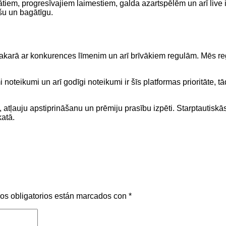
omātiem, progresīvajiem laimestiem, galda azartspēlēm un arī liv
šu un bagātīgu.
 sakarā ar konkurences līmenim un arī brīvākiem regulām. Mēs re
teikumi un arī godīgi noteikumi ir šīs platformas prioritāte, tād
i, atļauju apstiprināšanu un prēmiju prasību izpēti. Starptautisk
katā.
os obligatorios están marcados con
*