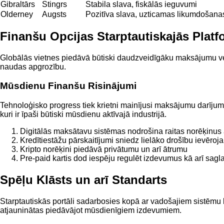
Gibraltārs
Stingrs
Stabila slava, fiskālās ieguvumi
Olderney
Augsts
Pozitīva slava, uzticamas likumdošanas
Finanšu Opcijas Starptautiskajās Plat
Globālās vietnes piedāvā būtiski daudzveidīgāku maksājumu vei
naudas apgrozību.
Mūsdienu Finanšu Risinājumi
Tehnoloģisko progress tiek krietni mainījusi maksājumu darījumu
kuri ir īpaši būtiski mūsdienu aktīvajā industrijā.
Digitālās maksātavu sistēmas nodrošina raitas norēķinus
Kredītiestāžu pārskaitījumi sniedz lielāko drošību iev
Kripto norēķini piedāvā privātumu un arī ātrumu
Pre-paid kartis dod iespēju regulēt izdevumus kā arī sagl
Spēļu Klāsts un arī Standarts
Starptautiskās portāli sadarbosies kopā ar vadošajiem sistēmu ko
atjauninātas piedāvājot mūsdienīgiem izdevumiem.