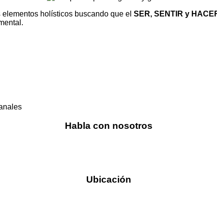
 elementos holísticos buscando que el
SER, SENTIR y HACE
mental.
canales
Habla con nosotros
Ubicación