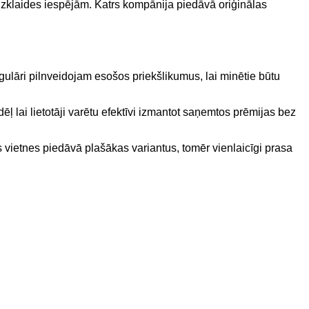
e izklaides iespējām. Katrs kompānija piedāvā oriģinālas
gulāri pilnveidojam esošos priekšlikumus, lai minētie būtu
ēļ lai lietotāji varētu efektīvi izmantot saņemtos prēmijas bez
ās vietnes piedāvā plašākas variantus, tomēr vienlaicīgi prasa