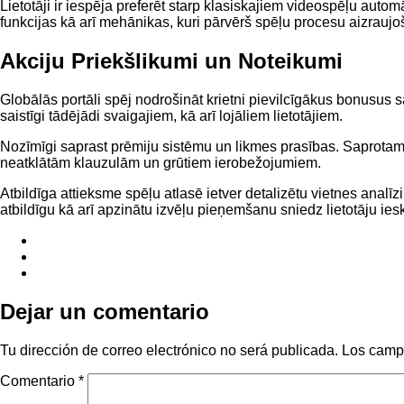
Lietotāji ir iespēja preferēt starp klasiskajiem videospēļu aut
funkcijas kā arī mehānikas, kuri pārvērš spēļu procesu aizraujo
Akciju Priekšlikumi un Noteikumi
Globālās portāli spēj nodrošināt krietni pievilcīgākus bonusus
saistīgi tādējādi svaigajiem, kā arī lojāliem lietotājiem.
Nozīmīgi saprast prēmiju sistēmu un likmes prasības. Saprotami no
neatklātām klauzulām un grūtiem ierobežojumiem.
Atbildīga attieksme spēļu atlasē ietver detalizētu vietnes analīz
atbildīgu kā arī apzinātu izvēļu pieņemšanu sniedz lietotāju ies
Dejar un comentario
Tu dirección de correo electrónico no será publicada.
Los camp
Comentario
*