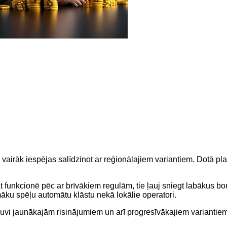
 vairāk iespējas salīdzinot ar reģionālajiem variantiem. Dotā pla
at funkcionē pēc ar brīvākiem regulām, tie ļauj sniegt labākus bon
āku spēļu automātu klāstu nekā lokālie operatori.
kļuvi jaunākajām risinājumiem un arī progresīvākajiem variantiem