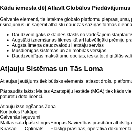
Kāda iemesla dēļ Atlasīt Globālos Piedāvājumus
Galvenie elementi, tie ietekmē globālo platformu pieprasījumu, pa
risinājumus un saņemt atbalstu daudzās saziņas formās dienna
Daudzveidīgāks izklaides klāsts no vadošajiem starptauti
Augstāki izņemšanas likmes kā arī labvēlīgāki prēmiju pr
Augsta līmeņa daudzvalodu lietotāju serviss
Mūsdienīgas sistēmas un arī mobilās versijas
Daudzveidīgas maksājumu opcijas, ieskaitot digitālās val
Atļauju Sistēmas un Tās Loma
Atļaujas jautājums tiek būtisks elements, atlasot drošu platform
Pārbaudīts fakts: Maltas Azartspēļu Iestāde (MGA) tiek kāds vien
paturētu doto licenci.
Atļauju izsniegšanas Zona
Kontroles Pakāpe
Galvenās Ieguvumi
Maltas sala
Īpaši stingrs
Eiropas Savienības prasībām atbilstīga
Kirasao
Optimāls
Elastīgi prasības, operatīva dokument