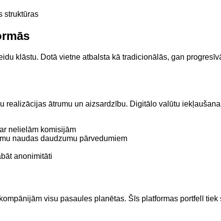
 struktūras
formās
du klāstu. Dotā vietne atbalsta kā tradicionālās, gan progresī
 realizācijas ātrumu un aizsardzību. Digitālo valūtu iekļaušana
 ar nelielām komisijām
ērojamu naudas daudzumu pārvedumiem
abāt anonimitāti
mpānijām visu pasaules planētas. Šīs platformas portfelī tiek sim