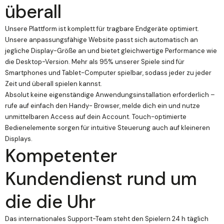
überall
Unsere Plattform ist komplett für tragbare Endgeräte optimiert.
Unsere anpassungsfähige Website passt sich automatisch an
jegliche Display-Größe an und bietet gleichwertige Performance wie
die Desktop-Version. Mehr als 95% unserer Spiele sind für
Smartphones und Tablet-Computer spielbar, sodass jeder zu jeder
Zeit und überall spielen kannst.
Absolut keine eigenständige Anwendungsinstallation erforderlich –
rufe auf einfach den Handy- Browser, melde dich ein und nutze
unmittelbaren Access auf dein Account. Touch-optimierte
Bedienelemente sorgen für intuitive Steuerung auch auf kleineren
Displays.
Kompetenter
Kundendienst rund um
die die Uhr
Das internationales Support-Team steht den Spielern 24 h täglich