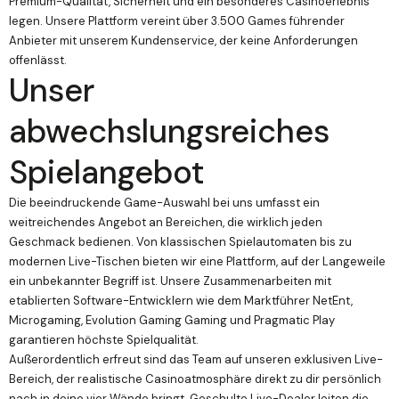
Premium-Qualität, Sicherheit und ein besonderes Casinoerlebnis
legen. Unsere Plattform vereint über 3.500 Games führender
Anbieter mit unserem Kundenservice, der keine Anforderungen
offenlässt.
Unser
abwechslungsreiches
Spielangebot
Die beeindruckende Game-Auswahl bei uns umfasst ein
weitreichendes Angebot an Bereichen, die wirklich jeden
Geschmack bedienen. Von klassischen Spielautomaten bis zu
modernen Live-Tischen bieten wir eine Plattform, auf der Langeweile
ein unbekannter Begriff ist. Unsere Zusammenarbeiten mit
etablierten Software-Entwicklern wie dem Marktführer NetEnt,
Microgaming, Evolution Gaming Gaming und Pragmatic Play
garantieren höchste Spielqualität.
Außerordentlich erfreut sind das Team auf unseren exklusiven Live-
Bereich, der realistische Casinoatmosphäre direkt zu dir persönlich
nach in deine vier Wände bringt. Geschulte Live-Dealer leiten die