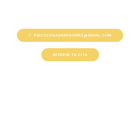
PSICOLOGAANNYGOMEZ@GMAIL.COM
RESERVA TU CITA