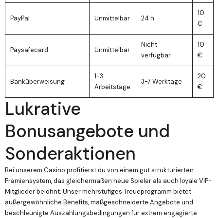
10
PayPal
Unmittelbar
24 h
€
Nicht
10
Paysafecard
Unmittelbar
verfügbar
€
1-3
20
Banküberweisung
3-7 Werktage
Arbeitstage
€
Lukrative
Bonusangebote und
Sonderaktionen
Bei unserem Casino profitierst du von einem gut strukturierten
Prämiensystem, das gleichermaßen neue Spieler als auch loyale VIP-
Mitglieder belohnt. Unser mehrstufiges Treueprogramm bietet
außergewöhnliche Benefits, maßgeschneiderte Angebote und
beschleunigte Auszahlungsbedingungen für extrem engagierte