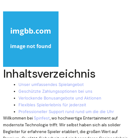
Inhaltsverzeichnis
Unser umfassendes Spielangebot
Geschützte Zahlungsoptionen bei uns
Verlockende Bonusangebote und Aktionen
Flexibles Spielerlebnis für jederzeit
Professioneller Support rund rund um die die Uhr
Willkommen bei
Spinfest
, wo hochwertige Entertainment auf
modernste Technologie trifft. Wir selbst haben sich als solider
Begleiter für erfahrene Spieler etabliert, die großen Wert auf