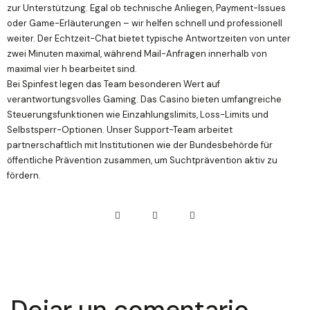
zur Unterstützung. Egal ob technische Anliegen, Payment-Issues
oder Game-Erläuterungen – wir helfen schnell und professionell
weiter. Der Echtzeit-Chat bietet typische Antwortzeiten von unter
zwei Minuten maximal, während Mail-Anfragen innerhalb von
maximal vier h bearbeitet sind.
Bei Spinfest legen das Team besonderen Wert auf
verantwortungsvolles Gaming. Das Casino bieten umfangreiche
Steuerungsfunktionen wie Einzahlungslimits, Loss-Limits und
Selbstsperr-Optionen. Unser Support-Team arbeitet
partnerschaftlich mit Institutionen wie der Bundesbehörde für
öffentliche Prävention zusammen, um Suchtprävention aktiv zu
fördern.
Dejar un comentario