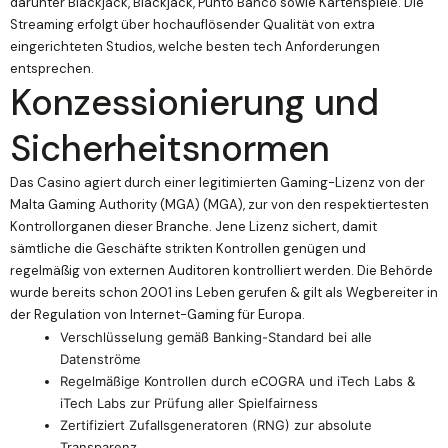
darunter Blackjack, Blackjack, Punto Banco sowie Kartenspiele. Die
Streaming erfolgt über hochauflösender Qualität von extra
eingerichteten Studios, welche besten tech Anforderungen
entsprechen.
Konzessionierung und
Sicherheitsnormen
Das Casino agiert durch einer legitimierten Gaming-Lizenz von der
Malta Gaming Authority (MGA) (MGA), zur von den respektiertesten
Kontrollorganen dieser Branche. Jene Lizenz sichert, damit
sämtliche die Geschäfte strikten Kontrollen genügen und
regelmäßig von externen Auditoren kontrolliert werden. Die Behörde
wurde bereits schon 2001 ins Leben gerufen & gilt als Wegbereiter in
der Regulation von Internet-Gaming für Europa.
Verschlüsselung gemäß Banking-Standard bei alle
Datenströme
Regelmäßige Kontrollen durch eCOGRA und iTech Labs &
iTech Labs zur Prüfung aller Spielfairness
Zertifiziert Zufallsgeneratoren (RNG) zur absolute
Transparenz