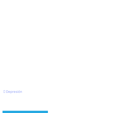
Depresión