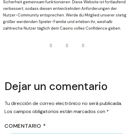
Sicherheit gemeinsam funktionieren. Diese Website ist fortlaufend
verbessert, sodass diesen entwickelnden Anforderungen der
Nutzer-Community entsprechen. Werde du Mitglied unserer stetig
größer werdenden Spieler-Familie und erleben ihr, weshalb
zahlreiche Nutzer täglich dem Casino volles Confidence geben.
Dejar un comentario
Tu dirección de correo electrónico no será publicada.
Los campos obligatorios están marcados con
*
COMENTARIO
*