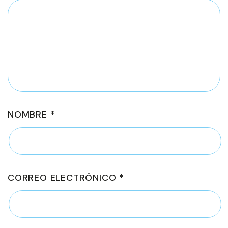
NOMBRE
*
CORREO ELECTRÓNICO
*