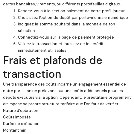
cartes bancaires, virements, ou différents portefeuilles digitaux.
Rendez-vous à la section paiement de votre profil joueur
Choisissez l’option de dépôt par porte-monnaie numérique
Indiquez le somme souhaité dans la monnaie de ton
sélection
Connectez-vous sur la page de paiement protégée
Validez la transaction et jouissez de les crédits
immédiatement utilisables
Frais et plafonds de
transaction
Une transparence des coûts incarne un engagement essentiel de
notre part. L’on ne prélevons aucuns coûts additionnels pour les
dépôts exécutés via la option. Cependant, le prestataire proprement
dit impose sa propre structure tarifaire que l’on faut de vérifier.
Nature d’opération
Coûts imposés
Durée de exécution
Montant min