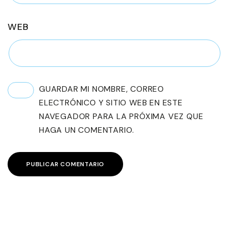
WEB
GUARDAR MI NOMBRE, CORREO
ELECTRÓNICO Y SITIO WEB EN ESTE
NAVEGADOR PARA LA PRÓXIMA VEZ QUE
HAGA UN COMENTARIO.