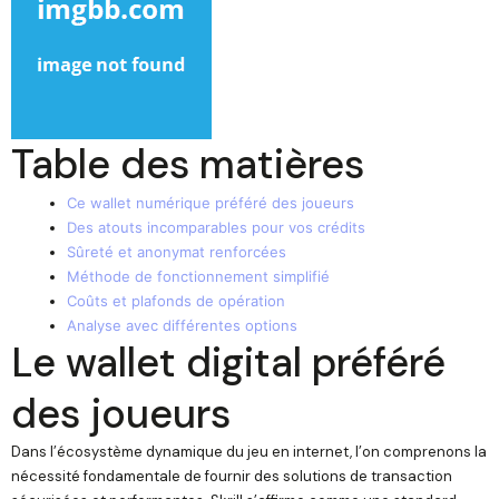
Table des matières
Ce wallet numérique préféré des joueurs
Des atouts incomparables pour vos crédits
Sûreté et anonymat renforcées
Méthode de fonctionnement simplifié
Coûts et plafonds de opération
Analyse avec différentes options
Le wallet digital préféré
des joueurs
Dans l’écosystème dynamique du jeu en internet, l’on comprenons la
nécessité fondamentale de fournir des solutions de transaction