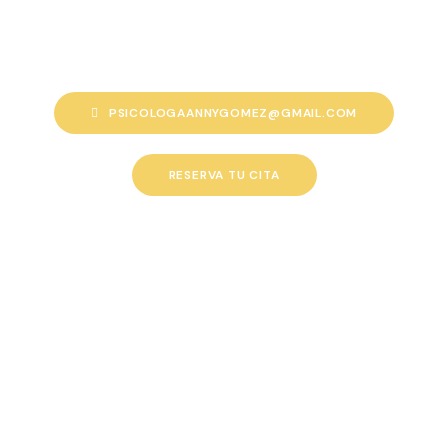
PSICOLOGAANNYGOMEZ@GMAIL.COM
RESERVA TU CITA