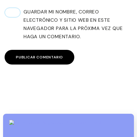
GUARDAR MI NOMBRE, CORREO
ELECTRÓNICO Y SITIO WEB EN ESTE
NAVEGADOR PARA LA PRÓXIMA VEZ QUE
HAGA UN COMENTARIO.