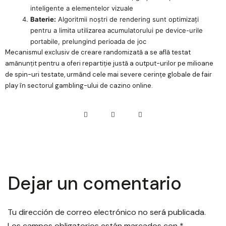
inteligente a elementelor vizuale
Baterie:
Algoritmii noștri de rendering sunt optimizați
pentru a limita utilizarea acumulatorului pe device-urile
portabile, prelungind perioada de joc
Mecanismul exclusiv de creare randomizată a se află testat
amănunțit pentru a oferi repartiție justă a output-urilor pe milioane
de spin-uri testate, urmând cele mai severe cerințe globale de fair
play în sectorul gambling-ului de cazino online.
Dejar un comentario
Tu dirección de correo electrónico no será publicada.
Los campos obligatorios están marcados con
*