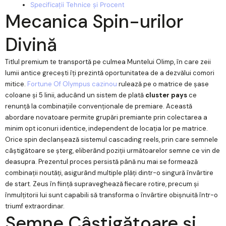
Specificații Tehnice și Procent
Mecanica Spin-urilor
Divină
Titlul premium te transportă pe culmea Muntelui Olimp, în care zeii
lumii antice grecești îți prezintă oportunitatea de a dezvălui comori
mitice.
Fortune Of Olympus cazinou
rulează pe o matrice de șase
coloane și 5 linii, aducând un sistem de plată
cluster pays
ce
renunță la combinațiile convenționale de premiare. Această
abordare novatoare permite grupări premiante prin colectarea a
minim opt iconuri identice, independent de locația lor pe matrice.
Orice spin declanșează sistemul cascading reels, prin care semnele
câștigătoare se șterg, eliberând poziții următoarelor semne ce vin de
deasupra. Prezentul proces persistă până nu mai se formează
combinații noutăți, asigurând multiple plăți dintr-o singură învârtire
de start. Zeus în ființă supraveghează fiecare rotire, precum și
înmulțitorii lui sunt capabili să transforma o învârtire obișnuită într-o
triumf extraordinar.
Semne Câștigătoare și