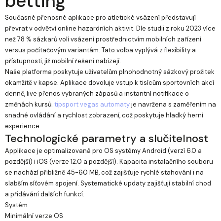
betting
Současné přenosné aplikace pro atletické vsázení představují
převrat v odvětví online hazardních aktivit. Dle studii z roku 2023 více
než 78 % sázkarů volí vsázení prostřednictvím mobilních zařízení
versus počítačovým variantám. Tato volba vyplývá z flexibility a
přístupnosti, již mobilní řešení nabízejí.
Naše platforma poskytuje uživatelům plnohodnotný sázkový prožitek
okamžitě v kapse. Aplikace dovoluje vstup k tisícům sportovních akcí
denně, live přenos vybraných zápasů a instantní notifikace o
změnách kursů.
tipsport vegas automaty
je navržena s zaměřením na
snadné ovládání a rychlost zobrazení, což poskytuje hladký herní
experience.
Technologické parametry a slučitelnost
Applikace je optimalizovaná pro OS systémy Android (verzí 6.0 a
pozdější) i iOS (verze 12.0 a pozdější). Kapacita instalačního souboru
se nachází přibližně 45-60 MB, což zajišťuje rychlé stahování i na
slabším síťovém spojení. Systematické updaty zajišťují stabilní chod
a přidávání dalších funkcí.
Systém
Minimální verze OS