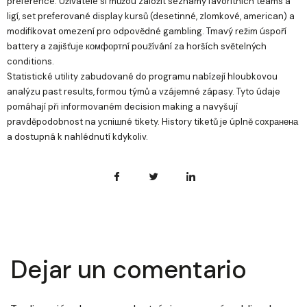
preference. Uživatelé si můžou založit seznamy favoritních teams a
ligí, set preferované display kursů (desetinné, zlomkové, american) a
modifikovat omezení pro odpovědné gambling. Tmavý režim úspoří
battery a zajišťuje комфортní používání za horších světelných
conditions.
Statistické utility zabudované do programu nabízejí hloubkovou
analýzu past results, formou týmů a vzájemné zápasy. Tyto údaje
pomáhají při informovaném decision making a navyšují
pravděpodobnost na успішné tikety. History tiketů je úplně сохранена
a dostupná k nahlédnutí kdykoliv.
Dejar un comentario