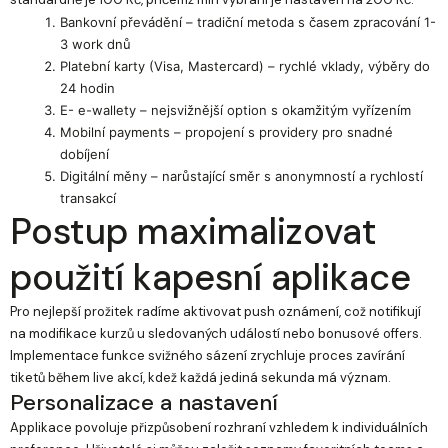
Bankovní převádění – tradiční metoda s časem zpracování 1-
3 work dnů
Platební karty (Visa, Mastercard) – rychlé vklady, výběry do
24 hodin
E- e-wallety – nejsvižnější option s okamžitým vyřízením
Mobilní payments – propojení s providery pro snadné
dobíjení
Digitální měny – narůstající směr s anonymností a rychlostí
transakcí
Postup maximalizovat
použití kapesní aplikace
Pro nejlepší prožitek radíme aktivovat push oznámení, což notifikují
na modifikace kurzů u sledovaných událostí nebo bonusové offers.
Implementace funkce svižného sázení zrychluje proces zavírání
tiketů během live akcí, kdež každá jediná sekunda má význam.
Personalizace a nastavení
Applikace povoluje přizpůsobení rozhraní vzhledem k individuálních