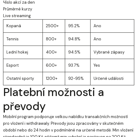
Чíslo akcí za den
Průměrné kurzy
Live streaming
Kopaná
2500+
95.2%
Ano
Tennis
800+
94.8%
Ano
Lední hokej
400+
94.5%
Vybrané zápasy
Esport
600+
93.7%
Yes
Ostatní sporty
1200+
92-95%
Určené události
Platební možnosti a
převody
Mobilní program podporuje velkou nabídku transakčních možností
pro vložení i withdrawaly. Převody jsou zpracovány v skutečném
období nebo do 24 hodin v podmíněné na určené metodě. Min vložení
standardně je 100 Kč, přičemž min vybrání je nastaven na 200 Kč.