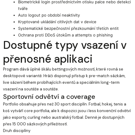
Biometrické login prostřednictvím otisku palce nebo detekci
tváře
Auto logout po období neaktivity
Kryptované ukládání citlivých dat v device
Systematické bezpečnostní přezkoumání třetích entit
Ochrana proti DDoS útokům a attempts o phishing
Dostupné typy vsazení v
přenosné aplikaci
Program dává úplné škálu bettingových možností, které rovná se
desktopové variantě. Hráči disponují přístup k pre-match sázkám,
live sázení během probíhajících eventů a speciálním long-term
vsazení na soutěže a soutěže.
Sportovní odvětví a coverage
Portfolio obsahuje přes než 30 sport disciplín. Fotbal, hokej, tenis a
koš vytváří core portfolia, ale k dispozici jsou i less konvenční odvětví
jako esporty, curling nebo australský fotbal. Denně je dostupných
přes 15 000 sázkových příležitostí.
Druh disciplíny