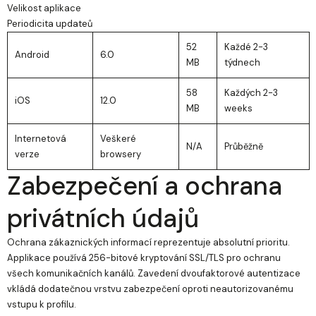
Velikost aplikace
Periodicita updateů
52
Každé 2-3
Android
6.0
MB
týdnech
58
Každých 2-3
iOS
12.0
MB
weeks
Internetová
Veškeré
N/A
Průběžně
verze
browsery
Zabezpečení a ochrana
privátních údajů
Ochrana zákaznických informací reprezentuje absolutní prioritu.
Applikace používá 256-bitové kryptování SSL/TLS pro ochranu
všech komunikačních kanálů. Zavedení dvoufaktorové autentizace
vkládá dodatečnou vrstvu zabezpečení oproti neautorizovanému
vstupu k profilu.