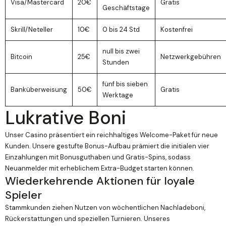
Visa/Mastercard
20€
Gratis
Geschäftstage
Skrill/Neteller
10€
0 bis 24 Std
Kostenfrei
null bis zwei
Bitcoin
25€
Netzwerkgebühren
Stunden
fünf bis sieben
Banküberweisung
50€
Gratis
Werktage
Lukrative Boni
Unser Casino präsentiert ein reichhaltiges Welcome-Paket für neue
Kunden. Unsere gestufte Bonus-Aufbau prämiert die initialen vier
Einzahlungen mit Bonusguthaben und Gratis-Spins, sodass
Neuanmelder mit erheblichem Extra-Budget starten können.
Wiederkehrende Aktionen für loyale
Spieler
Stammkunden ziehen Nutzen von wöchentlichen Nachladeboni,
Rückerstattungen und speziellen Turnieren. Unseres