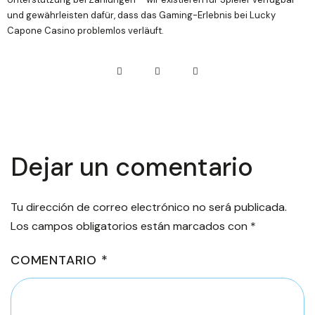
und gewährleisten dafür, dass das Gaming-Erlebnis bei Lucky
Capone Casino problemlos verläuft.
Dejar un comentario
Tu dirección de correo electrónico no será publicada.
Los campos obligatorios están marcados con
*
COMENTARIO
*