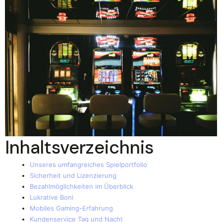
Inhaltsverzeichnis
Unseres umfangreiches Spielportfolio
Sicherheit und Lizenzierung
Bezahlmöglichkeiten im Überblick
Lukrative Boni
Mobiles Gaming-Erfahrung
Kundenservice Tag und Nacht