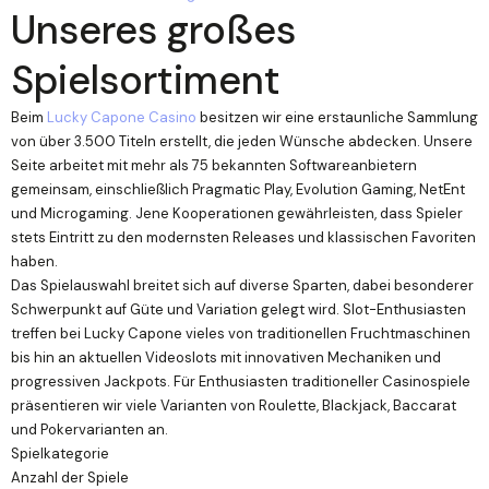
Unseres großes
Spielsortiment
Beim
Lucky Capone Casino
besitzen wir eine erstaunliche Sammlung
von über 3.500 Titeln erstellt, die jeden Wünsche abdecken. Unsere
Seite arbeitet mit mehr als 75 bekannten Softwareanbietern
gemeinsam, einschließlich Pragmatic Play, Evolution Gaming, NetEnt
und Microgaming. Jene Kooperationen gewährleisten, dass Spieler
stets Eintritt zu den modernsten Releases und klassischen Favoriten
haben.
Das Spielauswahl breitet sich auf diverse Sparten, dabei besonderer
Schwerpunkt auf Güte und Variation gelegt wird. Slot-Enthusiasten
treffen bei Lucky Capone vieles von traditionellen Fruchtmaschinen
bis hin an aktuellen Videoslots mit innovativen Mechaniken und
progressiven Jackpots. Für Enthusiasten traditioneller Casinospiele
präsentieren wir viele Varianten von Roulette, Blackjack, Baccarat
und Pokervarianten an.
Spielkategorie
Anzahl der Spiele