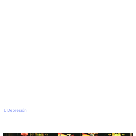
Depresión