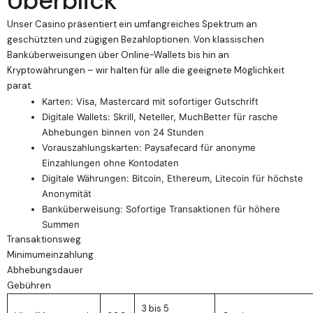
Überblick
Unser Casino präsentiert ein umfangreiches Spektrum an
geschützten und zügigen Bezahloptionen. Von klassischen
Banküberweisungen über Online-Wallets bis hin an
Kryptowährungen – wir halten für alle die geeignete Möglichkeit
parat.
Karten: Visa, Mastercard mit sofortiger Gutschrift
Digitale Wallets: Skrill, Neteller, MuchBetter für rasche
Abhebungen binnen von 24 Stunden
Vorauszahlungskarten: Paysafecard für anonyme
Einzahlungen ohne Kontodaten
Digitale Währungen: Bitcoin, Ethereum, Litecoin für höchste
Anonymität
Banküberweisung: Sofortige Transaktionen für höhere
Summen
Transaktionsweg
Minimumeinzahlung
Abhebungsdauer
Gebühren
3 bis 5