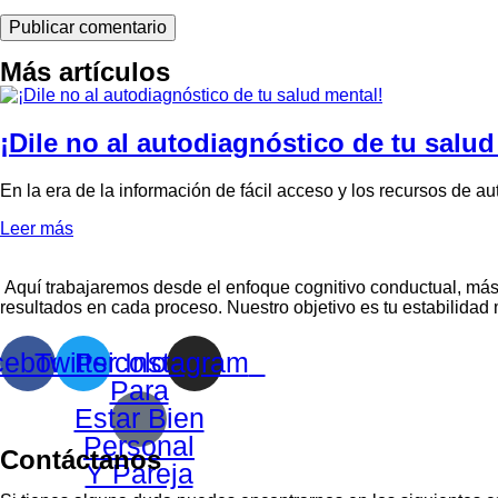
Más artículos
¡Dile no al autodiagnóstico de tu salud
En la era de la información de fácil acceso y los recursos de a
Leer más
Aquí trabajaremos desde el enfoque cognitivo conductual, más
resultados en cada proceso. Nuestro objetivo es tu estabilidad 
cebook
Twitter
Psicologia
Instagram
Para
Estar Bien
Personal
Contáctanos
Y Pareja