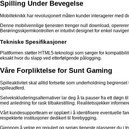
Spilling Under Bevegelse
Mobilteknikk har revolusjonert måten kunder interagerer med dig
Denne mobilvennlige tjenesten trenger null download, opererer u
Berøringsskjermkontrollen er intuitivt designet for enkel navig
Tekniske Spesifikasjoner
Plattformen støtter HTML5-teknologi som sørger for kompatibili
eksakt hvor du slapp ved etterfølgende pålogging.
Våre Forpliktelse for Sunt Gaming
Spilleaktivitet skal alltid fortsette som underholdning begrense
spilleadferd.
Selvekskluderingsalternativer lar deg å ta pauser fra ett døgn ti
med anledning for rask tilbakestilling. Realitetssjekker infor
Vårt kundesupportteam er opplært i å identifisere eventuelle f
respekterte institusjoner dedikert til forebygging.
Gjennom å velge en regulert og seriøs tjeneste plasserer du i 