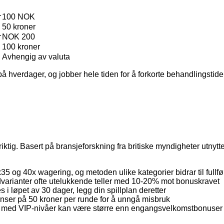
r
100 NOK
50 kroner
r
NOK 200
100 kroner
Avhengig av valuta
 hverdager, og jobber hele tiden for å forkorte behandlingstiden y
ktig. Basert på bransjeforskning fra britiske myndigheter utnytter
5 og 40x wagering, og metoden ulike kategorier bidrar til fullfø
rdvarianter ofte utelukkende teller med 10-20% mot bonuskravet
i løpet av 30 dager, legg din spillplan deretter
nser på 50 kroner per runde for å unngå misbruk
r med VIP-nivåer kan være større enn engangsvelkomstbonuser