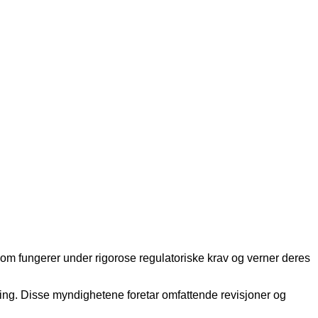
 som fungerer under rigorose regulatoriske krav og verner deres
ng. Disse myndighetene foretar omfattende revisjoner og