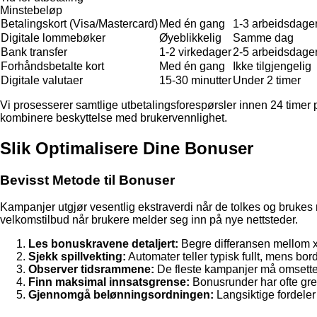
Minstebeløp
Betalingskort (Visa/Mastercard)
Med én gang
1-3 arbeidsdage
Digitale lommebøker
Øyeblikkelig
Samme dag
Bank transfer
1-2 virkedager
2-5 arbeidsdage
Forhåndsbetalte kort
Med én gang
Ikke tilgjengelig
Digitale valutaer
15-30 minutter
Under 2 timer
Vi prosesserer samtlige utbetalingsforespørsler innen 24 timer på
kombinere beskyttelse med brukervennlighet.
Slik Optimalisere Dine Bonuser
Bevisst Metode til Bonuser
Kampanjer utgjør vesentlig ekstraverdi når de tolkes og brukes ri
velkomstilbud når brukere melder seg inn på nye nettsteder.
Les bonuskravene detaljert:
Begre differansen mellom x3
Sjekk spillvekting:
Automater teller typisk fullt, mens bo
Observer tidsrammene:
De fleste kampanjer må omsettes 
Finn maksimal innsatsgrense:
Bonusrunder har ofte gre
Gjennomgå belønningsordningen:
Langsiktige fordele