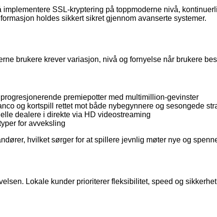
å implementere SSL-kryptering på toppmoderne nivå, kontinuerlig
formasjon holdes sikkert sikret gjennom avanserte systemer.
derne brukere krever variasjon, nivå og fornyelse når brukere bes
il progresjonerende premiepotter med multimillion-gevinster
banco og kortspill rettet mot både nybegynnere og sesongede str
lle dealere i direkte via HD videostreaming
typer for avveksling
ører, hvilket sørger for at spillere jevnlig møter nye og spenne
lsen. Lokale kunder prioriterer fleksibilitet, speed og sikkerhet