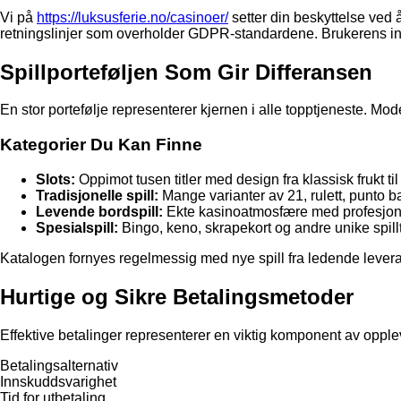
Vi på
https://luksusferie.no/casinoer/
setter din beskyttelse ved 
retningslinjer som overholder GDPR-standardene. Brukerens in
Spillporteføljen Som Gir Differansen
En stor portefølje representerer kjernen i alle topptjeneste. Mo
Kategorier Du Kan Finne
Slots:
Oppimot tusen titler med design fra klassisk frukt t
Tradisjonelle spill:
Mange varianter av 21, rulett, punto 
Levende bordspill:
Ekte kasinoatmosfære med profesjone
Spesialspill:
Bingo, keno, skrapekort og andre unike spill
Katalogen fornyes regelmessig med nye spill fra ledende leverand
Hurtige og Sikre Betalingsmetoder
Effektive betalinger representerer en viktig komponent av oppleve
Betalingsalternativ
Innskuddsvarighet
Tid for utbetaling