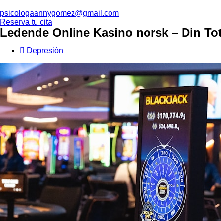
psicologaannygomez@gmail.com
Reserva tu cita
Ledende Online Kasino norsk – Din Tot
Depresión