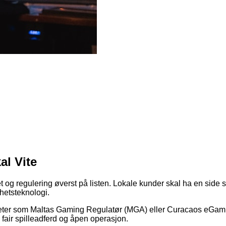
al Vite
et og regulering øverst på listen. Lokale kunder skal ha en side
hetsteknologi.
gheter som Maltas Gaming Regulatør (MGA) eller Curacaos eGami
 fair spilleadferd og åpen operasjon.