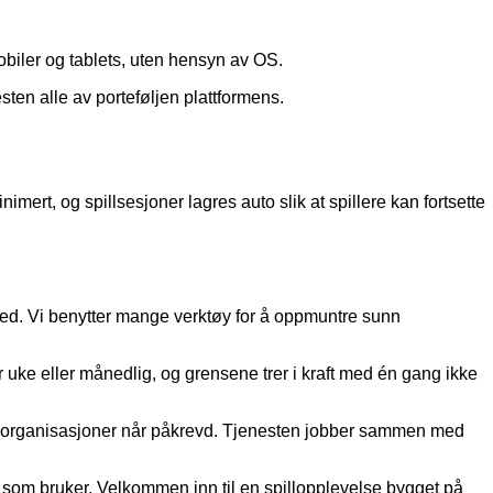
obiler og tablets, uten hensyn av OS.
ten alle av porteføljen plattformens.
t, og spillsesjoner lagres auto slik at spillere kan fortsette
 med. Vi benytter mange verktøy for å oppmuntre sunn
r uke eller månedlig, og grensene trer i kraft med én gang ikke
nte organisasjoner når påkrevd. Tjenesten jobber sammen med
 som bruker. Velkommen inn til en spillopplevelse bygget på