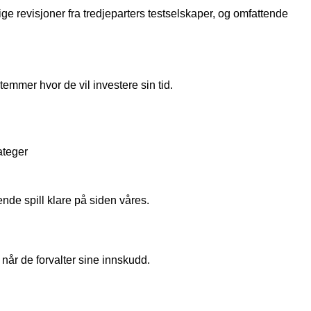
e revisjoner fra tredjeparters testselskaper, og omfattende
temmer hvor de vil investere sin tid.
ateger
nde spill klare på siden våres.
 når de forvalter sine innskudd.