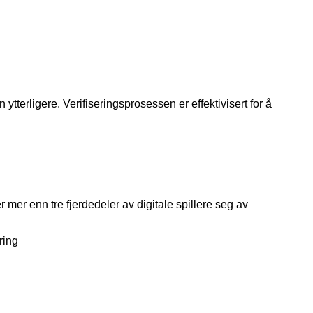
tterligere. Verifiseringsprosessen er effektivisert for å
 mer enn tre fjerdedeler av digitale spillere seg av
ring