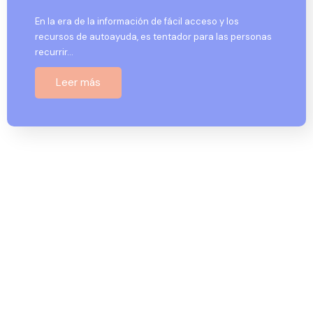
En la era de la información de fácil acceso y los
recursos de autoayuda, es tentador para las personas
recurrir…
Leer más