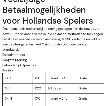
Betaalmogelijkheden
voor Hollandse Spelers
Ons team heeft nadrukkelijk rekening geslagen met de keuzes van
deze NL markt door diverse lokale payment-methodes te toevoegen.
Betalingen worden verwerkt via beveiligde SSL-codering en voldoen
aan de strengste Payment Card Industry DSS compliance
standaarden.
Betaalmethode
Laagste Storting
Behandeltijd Opnames
Kosten
iDEAL
€10
Instant – 24u
Gratis
CC
€20
1-3 dagen
Gratis
Skrill
€10
Instant – 24u
Gratis