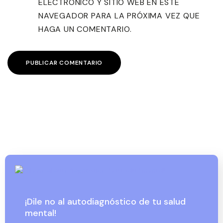
ELECTRÓNICO Y SITIO WEB EN ESTE
NAVEGADOR PARA LA PRÓXIMA VEZ QUE
HAGA UN COMENTARIO.
¡Dile no al autodiagnóstico de tu salud
mental!