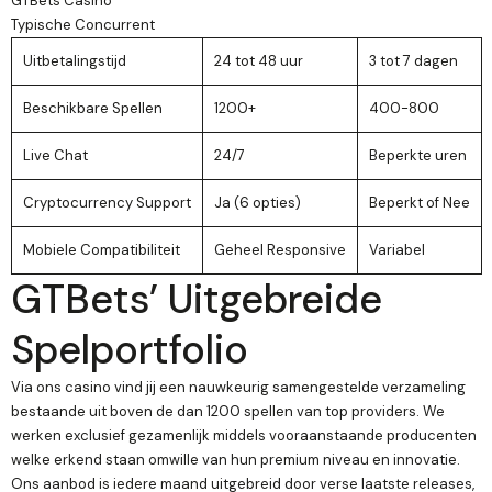
GTBets Casino
Typische Concurrent
Uitbetalingstijd
24 tot 48 uur
3 tot 7 dagen
Beschikbare Spellen
1200+
400-800
Live Chat
24/7
Beperkte uren
Cryptocurrency Support
Ja (6 opties)
Beperkt of Nee
Mobiele Compatibiliteit
Geheel Responsive
Variabel
GTBets’ Uitgebreide
Spelportfolio
Via ons casino vind jij een nauwkeurig samengestelde verzameling
bestaande uit boven de dan 1200 spellen van top providers. We
werken exclusief gezamenlijk middels vooraanstaande producenten
welke erkend staan omwille van hun premium niveau en innovatie.
Ons aanbod is iedere maand uitgebreid door verse laatste releases,