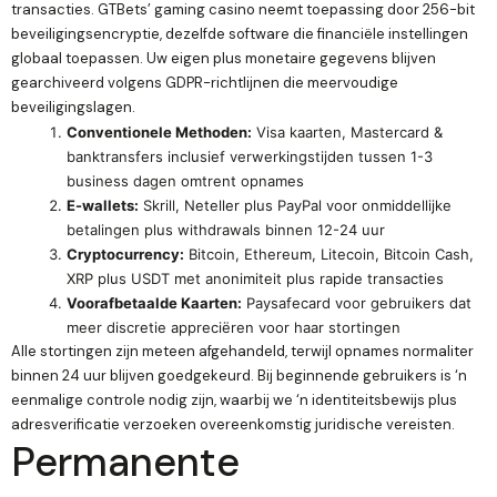
transacties. GTBets’ gaming casino neemt toepassing door 256-bit
beveiligingsencryptie, dezelfde software die financiële instellingen
globaal toepassen. Uw eigen plus monetaire gegevens blijven
gearchiveerd volgens GDPR-richtlijnen die meervoudige
beveiligingslagen.
Conventionele Methoden:
Visa kaarten, Mastercard &
banktransfers inclusief verwerkingstijden tussen 1-3
business dagen omtrent opnames
E-wallets:
Skrill, Neteller plus PayPal voor onmiddellijke
betalingen plus withdrawals binnen 12-24 uur
Cryptocurrency:
Bitcoin, Ethereum, Litecoin, Bitcoin Cash,
XRP plus USDT met anonimiteit plus rapide transacties
Voorafbetaalde Kaarten:
Paysafecard voor gebruikers dat
meer discretie appreciëren voor haar stortingen
Alle stortingen zijn meteen afgehandeld, terwijl opnames normaliter
binnen 24 uur blijven goedgekeurd. Bij beginnende gebruikers is ‘n
eenmalige controle nodig zijn, waarbij we ‘n identiteitsbewijs plus
adresverificatie verzoeken overeenkomstig juridische vereisten.
Permanente