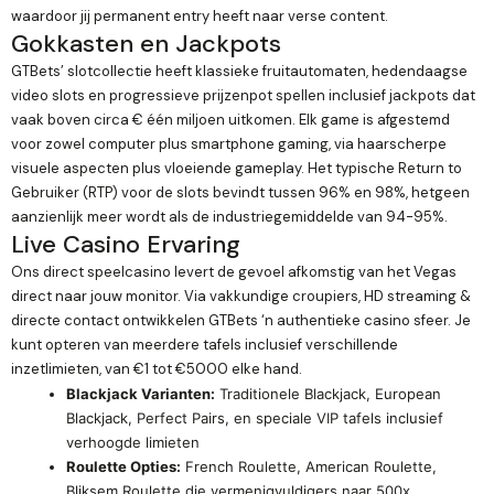
waardoor jij permanent entry heeft naar verse content.
Gokkasten en Jackpots
GTBets’ slotcollectie heeft klassieke fruitautomaten, hedendaagse
video slots en progressieve prijzenpot spellen inclusief jackpots dat
vaak boven circa € één miljoen uitkomen. Elk game is afgestemd
voor zowel computer plus smartphone gaming, via haarscherpe
visuele aspecten plus vloeiende gameplay. Het typische Return to
Gebruiker (RTP) voor de slots bevindt tussen 96% en 98%, hetgeen
aanzienlijk meer wordt als de industriegemiddelde van 94-95%.
Live Casino Ervaring
Ons direct speelcasino levert de gevoel afkomstig van het Vegas
direct naar jouw monitor. Via vakkundige croupiers, HD streaming &
directe contact ontwikkelen GTBets ‘n authentieke casino sfeer. Je
kunt opteren van meerdere tafels inclusief verschillende
inzetlimieten, van €1 tot €5000 elke hand.
Blackjack Varianten:
Traditionele Blackjack, European
Blackjack, Perfect Pairs, en speciale VIP tafels inclusief
verhoogde limieten
Roulette Opties:
French Roulette, American Roulette,
Bliksem Roulette die vermenigvuldigers naar 500x