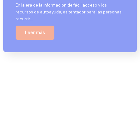
En la era de la información de fácil acceso y los
recursos de autoayuda, es tentador para las personas
recurrir…
Leer más