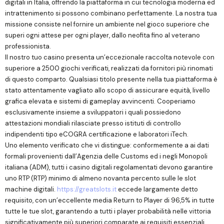
digitali in Italia, offrendo la piattaforma in cui tecnologia moderna ed
intrattenimento si possono combinano perfettamente. La nostra tua
missione consiste nel fornire un ambiente nel gioco superiore che
superi ogni attese per ogni player, dallo neofita fino al veterano
professionista.
Il nostro tuo casino presenta un’eccezionale raccolta notevole con
superiore a 2500 giochi verificati, realizzati da fornitori più rinomati
di questo comparto. Qualsiasi titolo presente nella tua piattaforma è
stato attentamente vagliato allo scopo di assicurare equità, livello
grafica elevata e sistemi di gameplay avvincenti. Cooperiamo
esclusivamente insieme a sviluppatori i quali possiedono
attestazioni mondiali rilasciate presso istituti di controllo
indipendenti tipo eCOGRA certificazione e laboratori iTech.
Uno elemento verificato che vi distingue: conformemente a ai dati
formali provenienti dall’Agenzia delle Customs ed i negli Monopoli
italiana (ADM), tutti i casino digitali regolamentati devono garantire
uno RTP (RTP) minimo di almeno novanta percento sulle le slot
machine digitali.
https://greatslots.it
eccede largamente detto
requisito, con un’eccellente media Return to Player di 96,5% in tutte
tutte le tue slot, garantendo a tutti i player probabilità nelle vittoria
significativamente più superiori comparate ai requisiti essenziali