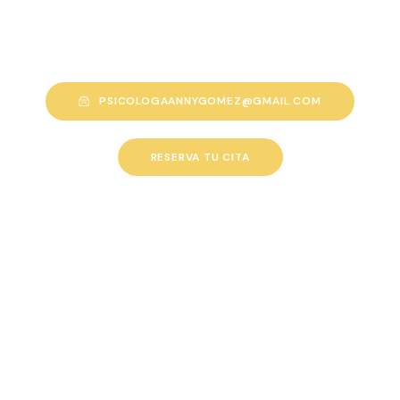
PSICOLOGAANNYGOMEZ@GMAIL.COM
RESERVA TU CITA