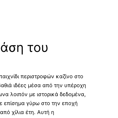
Βάση του
παιχνίδι περιστροφών καζίνο στο
βαθιά ιδέες μέσα από την υπέροχη
ωνα λοιπόν με ιστορικά δεδομένα,
σε επίσημα γύρω στο την εποχή
από χίλια έτη. Αυτή η