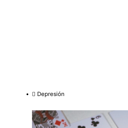
Depresión