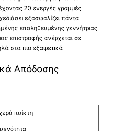
ρέχοντας 20 ενεργές γραμμές
χεδιάσει εξασφαλίζει πάντα
ιημένης επαληθευμένης γεννήτριας
ας επιστροφής ανέρχεται σε
λά στα πιο εξαιρετικά
ικά Απόδοσης
χερό παίκτη
συχνότητα