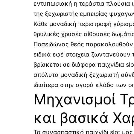
εντυπωσιακή η τεράστια πλούσια 
της ξεχωριστής εμπειρίας ψυχαγω
Κάθε μοναδική περιστροφή γύρισμα
θρυλικές χρυσές αίθουσες δωμάτια
Ποσειδώνας θεός παρακολουθούν κ
ειδικά εφέ στοιχεία ζωντανεύουν
βρίσκεται σε διάφορα παιχνίδια sl
απόλυτα μοναδική ξεχωριστή σύνδ
ιδιαίτερα στην αγορά κλάδο των on
Μηχανισμοί Τρ
και βασικά Χα
Το συναρπαστικό παιχνίδι slot μα