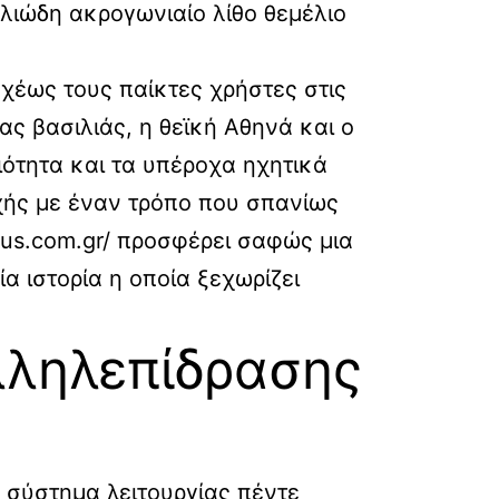
λιώδη ακρογωνιαίο λίθο θεμέλιο
χέως τους παίκτες χρήστες στις
ς βασιλιάς, η θεϊκή Αθηνά και ο
ότητα και τα υπέροχα ηχητικά
χής με έναν τρόπο που σπανίως
pus.com.gr/
προσφέρει σαφώς μια
 ιστορία η οποία ξεχωρίζει
λληλεπίδρασης
ό σύστημα λειτουργίας πέντε