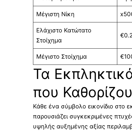
Μέγιστη Νίκη
x50
Ελάχιστο Κατώτατο
€0.
Στοίχημα
Μέγιστο Στοίχημα
€10
Τα Εκπληκτικά
που Καθορίζου
Κάθε ένα σύμβολο εικονίδιο στο ε
παρουσιάζει συγκεκριμένες πτυχές
υψηλής αυξημένης αξίας περιλαμβ