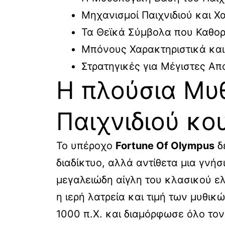
Μηχανισμοί Παιχνιδιού και Χ
Τα Θεϊκά Σύμβολα που Καθορ
Μπόνους Χαρακτηριστικά κα
Στρατηγικές για Μέγιστες Απ
Η πλούσια Μυθ
Παιχνιδιού κο
Το υπέροχο
Fortune Of Olympus
δε
διαδίκτυο, αλλά αντίθετα μια γνή
μεγαλειώδη αίγλη του κλασικού ελ
η ιερή λατρεία και τιμή των μυθι
1000 π.Χ. και διαμόρφωσε όλο τον