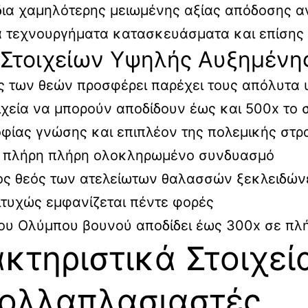
ίδια χαμηλότερης μειωμένης αξίας απόδοσης 
ά τεχνουργήματα κατασκευάσματα και επίσης
Στοιχείων Υψηλής Αυξημένης
ς των θεών προσφέρει παρέχει τους απόλυτα
ιχεία να μπορούν αποδίδουν έως και 500x το
φίας γνώσης και επιπλέον της πολεμικής στρα
ε πλήρη πλήρη ολοκληρωμένο συνδυασμό
ς θεός των ατελείωτων θαλασσών ξεκλειδώνε
ιτυχώς εμφανίζεται πέντε φορές
του Ολύμπου βουνού αποδίδει έως 300x σε π
τηριστικά Στοιχεία
Πολλαπλασιαστές