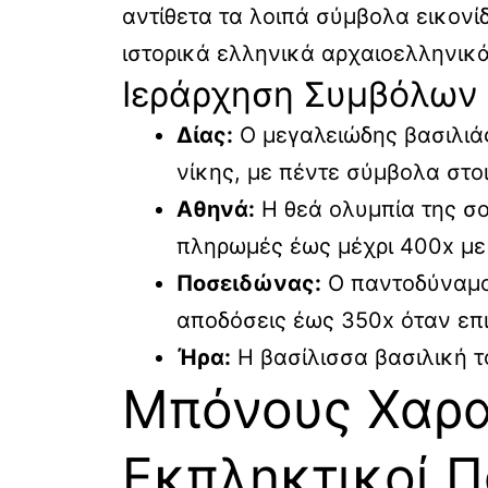
αντίθετα τα λοιπά σύμβολα εικον
ιστορικά ελληνικά αρχαιοελληνικ
Ιεράρχηση Συμβόλων 
Δίας:
Ο μεγαλειώδης βασιλιά
νίκης, με πέντε σύμβολα στο
Αθηνά:
Η θεά ολυμπία της σο
πληρωμές έως μέχρι 400x μ
Ποσειδώνας:
Ο παντοδύναμο
αποδόσεις έως 350x όταν επ
Ήρα:
Η βασίλισσα βασιλική 
Μπόνους Χαρακ
Εκπληκτικοί 