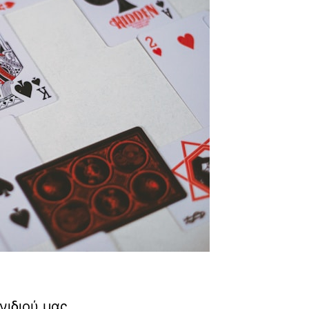
νιδιού μας