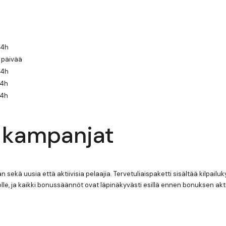
24h
3 päivää
24h
24h
24h
ä kampanjat
kä uusia että aktiivisia pelaajia. Tervetuliaispaketti sisältää kilpailuky
olle, ja kaikki bonussäännöt ovat läpinäkyvästi esillä ennen bonuksen akti