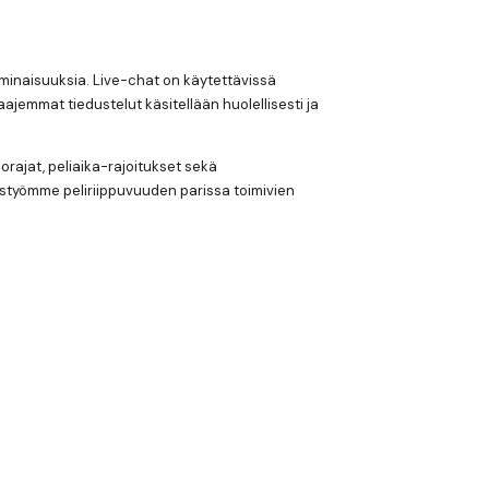
ominaisuuksia. Live-chat on käytettävissä
aajemmat tiedustelut käsitellään huolellisesti ja
orajat, peliaika-rajoitukset sekä
eistyömme peliriippuvuuden parissa toimivien