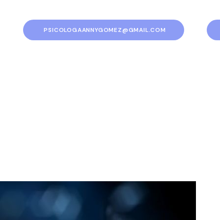
PSICOLOGAANNYGOMEZ@GMAIL.COM