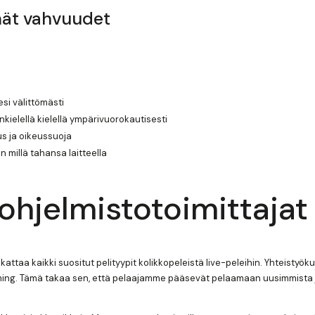
mät vahvuudet
llesi välittömästi
nkielellä kielellä ympärivuorokautisesti
us ja oikeussuoja
 millä tahansa laitteella
 ohjelmistotoimittajat
kattaa kaikki suositut pelityypit kolikkopeleistä live-peleihin. Yhteisty
ming. Tämä takaa sen, että pelaajamme pääsevät pelaamaan uusimmista jul