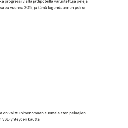
rogressiivisilla jättipoteilla varustettuja pelejä.
euroa vuonna 2018, ja tämä legendaarinen peli on
ka on valittu nimenomaan suomalaisten pelaajien
tun SSL-yhteyden kautta.