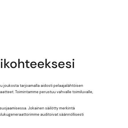
ikohteeksesi
u joukosta tarjoamalla aidosti pelaajalähtöisen
aatteet. Toimintamme perustuu vahvalle toimiluvalle,
n suojaamisessa. Jokainen säilötty merkintä
aislukugeneraattorimme auditoivat säännöllisesti