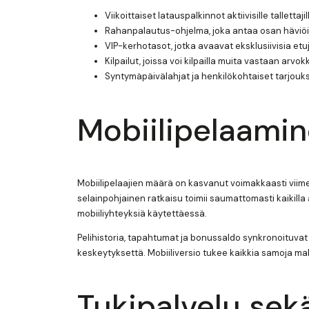
Viikoittaiset latauspalkinnot aktiivisille tallettajil
Rahanpalautus-ohjelma, joka antaa osan häviöistä
VIP-kerhotasot, jotka avaavat eksklusiivisia et
Kilpailut, joissa voi kilpailla muita vastaan arvo
Syntymäpäivälahjat ja henkilökohtaiset tarjou
Mobiilipelaami
Mobiilipelaajien määrä on kasvanut voimakkaasti viime vu
selainpohjainen ratkaisu toimii saumattomasti kaikilla
mobiiliyhteyksiä käytettäessä.
Pelihistoria, tapahtumat ja bonussaldo synkronoituvat a
keskeytyksettä. Mobiiliversio tukee kaikkia samoja mak
Tukipalvelu sekä