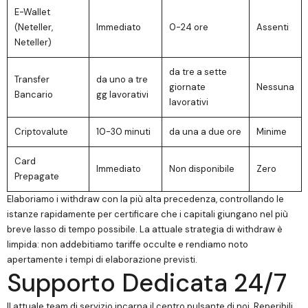
E-Wallet
(Neteller,
Immediato
0-24 ore
Assenti
Neteller)
da tre a sette
Transfer
da uno a tre
giornate
Nessuna
Bancario
gg lavorativi
lavorativi
Criptovalute
10-30 minuti
da una a due ore
Minime
Card
Immediato
Non disponibile
Zero
Prepagate
Elaboriamo i withdraw con la più alta precedenza, controllando le
istanze rapidamente per certificare che i capitali giungano nel più
breve lasso di tempo possibile. La attuale strategia di withdraw è
limpida: non addebitiamo tariffe occulte e rendiamo noto
apertamente i tempi di elaborazione previsti.
Supporto Dedicata 24/7
Il attuale team di servizio incarna il centro pulsante di noi. Reperibili