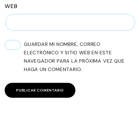
WEB
GUARDAR MI NOMBRE, CORREO
ELECTRÓNICO Y SITIO WEB EN ESTE
NAVEGADOR PARA LA PRÓXIMA VEZ QUE
HAGA UN COMENTARIO.