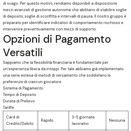
di svago. Per questo motivo, rendiamo disponibili a disposizione
mezzi avanzati di gestione autonoma che abilitano di stabilire soglie
di deposito, soglie di sconfitta e intervalli di pausa. Il nostro gruppo è
preparato per identificare indicatori di comportamento rischioso e
intervenire preventivamente con mezzi di supporto.
Opzioni di Pagamento
Versatili
Sappiamo che la flessibilità finanziaria è fondamentale per
un’esperienza libera da intoppi. Per tale abbiamo già implementato
una serie estesa di metodi di versamento che soddisfano le
preferenze di ciascun giocatore.
Sistema di Pagamento
Tempo di Deposito
Durata di Prelievo
Tariffe
Card di
3-5 giornate
Rapido
Nessuna
Credito/Debito
lavorativi