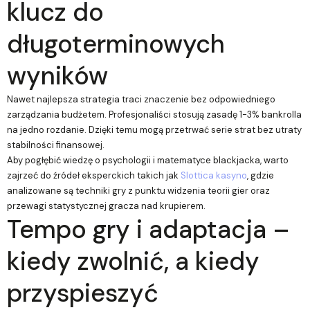
klucz do
długoterminowych
wyników
Nawet najlepsza strategia traci znaczenie bez odpowiedniego
zarządzania budżetem. Profesjonaliści stosują zasadę 1-3% bankrolla
na jedno rozdanie. Dzięki temu mogą przetrwać serie strat bez utraty
stabilności finansowej.
Aby pogłębić wiedzę o psychologii i matematyce blackjacka, warto
zajrzeć do źródeł eksperckich takich jak
Slottica kasyno
, gdzie
analizowane są techniki gry z punktu widzenia teorii gier oraz
przewagi statystycznej gracza nad krupierem.
Tempo gry i adaptacja –
kiedy zwolnić, a kiedy
przyspieszyć