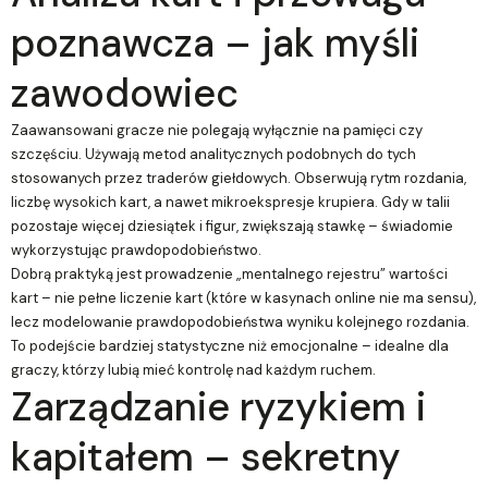
poznawcza – jak myśli
zawodowiec
Zaawansowani gracze nie polegają wyłącznie na pamięci czy
szczęściu. Używają metod analitycznych podobnych do tych
stosowanych przez traderów giełdowych. Obserwują rytm rozdania,
liczbę wysokich kart, a nawet mikroekspresje krupiera. Gdy w talii
pozostaje więcej dziesiątek i figur, zwiększają stawkę – świadomie
wykorzystując prawdopodobieństwo.
Dobrą praktyką jest prowadzenie „mentalnego rejestru” wartości
kart – nie pełne liczenie kart (które w kasynach online nie ma sensu),
lecz modelowanie prawdopodobieństwa wyniku kolejnego rozdania.
To podejście bardziej statystyczne niż emocjonalne – idealne dla
graczy, którzy lubią mieć kontrolę nad każdym ruchem.
Zarządzanie ryzykiem i
kapitałem – sekretny