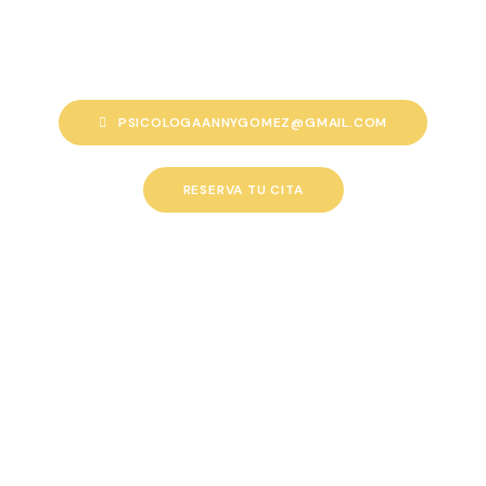
PSICOLOGAANNYGOMEZ@GMAIL.COM
RESERVA TU CITA