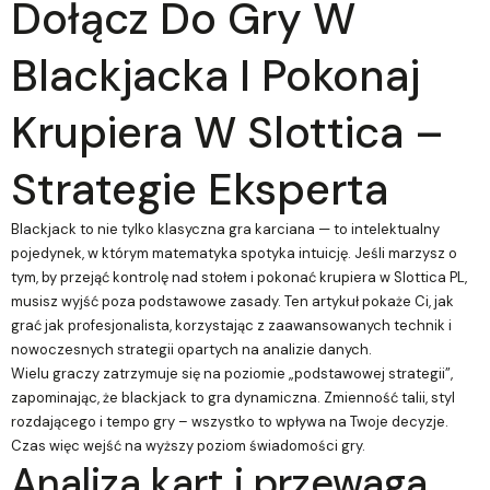
Dołącz Do Gry W
Blackjacka I Pokonaj
Krupiera W Slottica –
Strategie Eksperta
Blackjack to nie tylko klasyczna gra karciana — to intelektualny
pojedynek, w którym matematyka spotyka intuicję. Jeśli marzysz o
tym, by przejąć kontrolę nad stołem i pokonać krupiera w Slottica PL,
musisz wyjść poza podstawowe zasady. Ten artykuł pokaże Ci, jak
grać jak profesjonalista, korzystając z zaawansowanych technik i
nowoczesnych strategii opartych na analizie danych.
Wielu graczy zatrzymuje się na poziomie „podstawowej strategii”,
zapominając, że blackjack to gra dynamiczna. Zmienność talii, styl
rozdającego i tempo gry – wszystko to wpływa na Twoje decyzje.
Czas więc wejść na wyższy poziom świadomości gry.
Analiza kart i przewaga