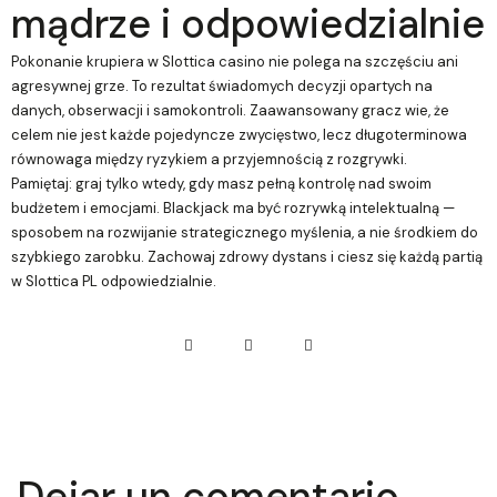
mądrze i odpowiedzialnie
Pokonanie krupiera w Slottica casino nie polega na szczęściu ani
agresywnej grze. To rezultat świadomych decyzji opartych na
danych, obserwacji i samokontroli. Zaawansowany gracz wie, że
celem nie jest każde pojedyncze zwycięstwo, lecz długoterminowa
równowaga między ryzykiem a przyjemnością z rozgrywki.
Pamiętaj: graj tylko wtedy, gdy masz pełną kontrolę nad swoim
budżetem i emocjami. Blackjack ma być rozrywką intelektualną —
sposobem na rozwijanie strategicznego myślenia, a nie środkiem do
szybkiego zarobku. Zachowaj zdrowy dystans i ciesz się każdą partią
w Slottica PL odpowiedzialnie.
Dejar un comentario