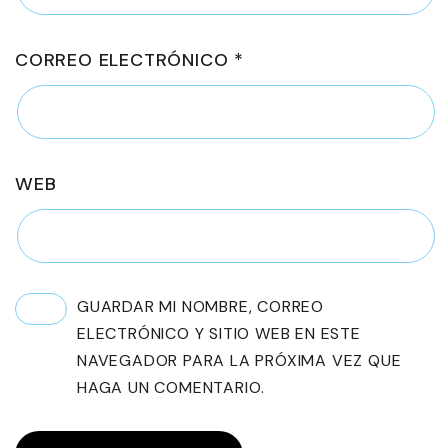
CORREO ELECTRÓNICO
*
WEB
GUARDAR MI NOMBRE, CORREO
ELECTRÓNICO Y SITIO WEB EN ESTE
NAVEGADOR PARA LA PRÓXIMA VEZ QUE
HAGA UN COMENTARIO.