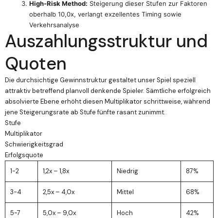
High-Risk Method:
Steigerung dieser Stufen zur Faktoren
oberhalb 10,0x, verlangt exzellentes Timing sowie
Verkehrsanalyse
Auszahlungsstruktur und
Quoten
Die durchsichtige Gewinnstruktur gestaltet unser Spiel speziell
attraktiv betreffend planvoll denkende Spieler. Sämtliche erfolgreich
absolvierte Ebene erhöht diesen Multiplikator schrittweise, während
jene Steigerungsrate ab Stufe fünfte rasant zunimmt.
Stufe
Multiplikator
Schwierigkeitsgrad
Erfolgsquote
1-2
1,2x – 1,8x
Niedrig
87%
3-4
2,5x – 4,0x
Mittel
68%
5-7
5,0x – 9,0x
Hoch
42%