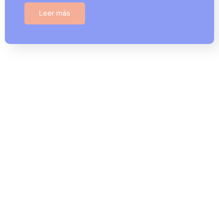
Leer más