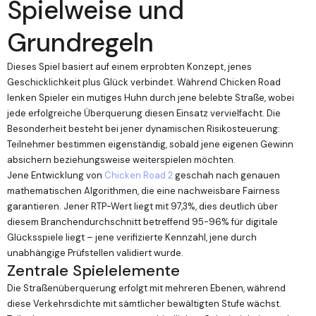
Spielweise und
Grundregeln
Dieses Spiel basiert auf einem erprobten Konzept, jenes
Geschicklichkeit plus Glück verbindet. Während Chicken Road
lenken Spieler ein mutiges Huhn durch jene belebte Straße, wobei
jede erfolgreiche Überquerung diesen Einsatz vervielfacht. Die
Besonderheit besteht bei jener dynamischen Risikosteuerung:
Teilnehmer bestimmen eigenständig, sobald jene eigenen Gewinn
absichern beziehungsweise weiterspielen möchten.
Jene Entwicklung von
Chicken Road 2
geschah nach genauen
mathematischen Algorithmen, die eine nachweisbare Fairness
garantieren. Jener RTP-Wert liegt mit 97,3%, dies deutlich über
diesem Branchendurchschnitt betreffend 95-96% für digitale
Glücksspiele liegt – jene verifizierte Kennzahl, jene durch
unabhängige Prüfstellen validiert wurde.
Zentrale Spielelemente
Die Straßenüberquerung erfolgt mit mehreren Ebenen, während
diese Verkehrsdichte mit sämtlicher bewältigten Stufe wächst.