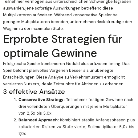
Teilnehmer vermögen aus unterschiedlichen Schwierigkeitsgraden
auswählen, jene sofortige Auswirkungen betreffend diese
Multiplikatoren aufweisen. Während konservative Spieler bei
geringen Multiplikatoren beenden, unternehmen Risikofreudige den
Weg hinzu der maximalen Stufe.
Erprobte Strategien für
optimale Gewinne
Erfolgreiche Spieler kombinieren Geduld plus präzisem Timing. Das
Spiel belohnt planvolles Vorgehen besser als unüberlegte
Entscheidungen. Diese Analyse zu Verkehrsmustern ermöglicht
versierten Nutzern, ideale Zeitpunkte für Aktionen zu erkennen.
3 effektive Ansätze
Conservative Strategy:
Teilnehmer festigen Gewinne nach
drei vollendeten Überquerungen mit jenem Multiplikator
von 2,5x bis 3,0x
Balanced Approach:
Kombiniert stabile Anfangsphasen plus
kalkulierten Risiken zu Stufe vierte, Sollmultiplikator 5,0x bis
7,0x