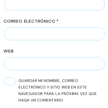
CORREO ELECTRÓNICO
*
WEB
GUARDAR MI NOMBRE, CORREO
ELECTRÓNICO Y SITIO WEB EN ESTE
NAVEGADOR PARA LA PRÓXIMA VEZ QUE
HAGA UN COMENTARIO.