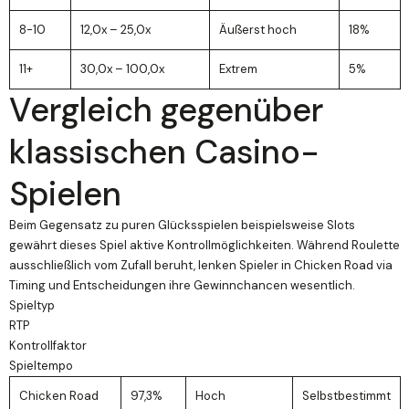
8-10
12,0x – 25,0x
Äußerst hoch
18%
11+
30,0x – 100,0x
Extrem
5%
Vergleich gegenüber
klassischen Casino-
Spielen
Beim Gegensatz zu puren Glücksspielen beispielsweise Slots
gewährt dieses Spiel aktive Kontrollmöglichkeiten. Während Roulette
ausschließlich vom Zufall beruht, lenken Spieler in Chicken Road via
Timing und Entscheidungen ihre Gewinnchancen wesentlich.
Spieltyp
RTP
Kontrollfaktor
Spieltempo
Chicken Road
97,3%
Hoch
Selbstbestimmt