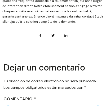
questions fréquentes, accessible à tout moment du jour sans exiger
de interaction direct. Notre établissement casino s’engage à traiter
chaque requête avec sérieux et respect de la confidentialité,
garantissant une expérience client maximale du initial contact établi
allant jusqu’à la solution complète de la demande.
Dejar un comentario
Tu dirección de correo electrónico no será publicada.
Los campos obligatorios están marcados con
*
COMENTARIO
*