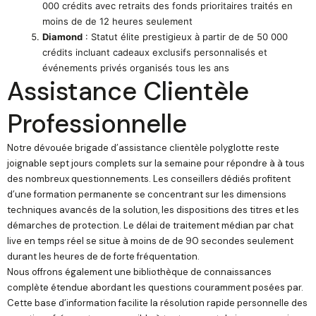
000 crédits avec retraits des fonds prioritaires traités en
moins de de 12 heures seulement
Diamond
: Statut élite prestigieux à partir de de 50 000
crédits incluant cadeaux exclusifs personnalisés et
événements privés organisés tous les ans
Assistance Clientèle
Professionnelle
Notre dévouée brigade d’assistance clientèle polyglotte reste
joignable sept jours complets sur la semaine pour répondre à à tous
des nombreux questionnements. Les conseillers dédiés profitent
d’une formation permanente se concentrant sur les dimensions
techniques avancés de la solution, les dispositions des titres et les
démarches de protection. Le délai de traitement médian par chat
live en temps réel se situe à moins de de 90 secondes seulement
durant les heures de de forte fréquentation.
Nous offrons également une bibliothèque de connaissances
complète étendue abordant les questions couramment posées par.
Cette base d’information facilite la résolution rapide personnelle des