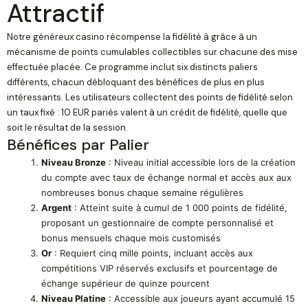
Attractif
Notre généreux casino récompense la fidélité à grâce à un
mécanisme de points cumulables collectibles sur chacune des mise
effectuée placée. Ce programme inclut six distincts paliers
différents, chacun débloquant des bénéfices de plus en plus
intéressants. Les utilisateurs collectent des points de fidélité selon
un taux fixé : 10 EUR pariés valent à un crédit de fidélité, quelle que
soit le résultat de la session.
Bénéfices par Palier
Niveau Bronze
: Niveau initial accessible lors de la création
du compte avec taux de échange normal et accès aux aux
nombreuses bonus chaque semaine régulières
Argent
: Atteint suite à cumul de 1 000 points de fidélité,
proposant un gestionnaire de compte personnalisé et
bonus mensuels chaque mois customisés
Or
: Requiert cinq mille points, incluant accès aux
compétitions VIP réservés exclusifs et pourcentage de
échange supérieur de quinze pourcent
Niveau Platine
: Accessible aux joueurs ayant accumulé 15