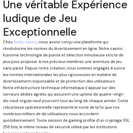
Une véritable Expérience
ludique de Jeu
Exceptionnelle
Chez
Betify casino
, nous avons conçu une plateforme qui
révolutionne les normes du divertissement en ligne. Notre casino
fusionne technologie de pointe et sélection minutieuse stricte de
jeux pour proposer à nos précieux membres une aventure de jeu
sans pareil. Depuis notre création, nous sommes engagés à suivre
les normes internationales les plus rigoureuses en matière de
divertissement responsable et de protection des utilisateurs.
Notre infrastructure technique informatique s’appuie sur des
serveurs dédiés agréés qui assurent une uptime de quatre-vingt-
dix-neuf virgule neuf pourcent tout au long de chaque année. Cette
robustesse opérationnelle représente le socle de la foi que nos
nombreux milliers de de utilisateurs nous accordent
quotidiennement. Toute session de gaming profite d’un cryptage SSL
256 bits, le même niveau de sécurité utilisé par les institutions