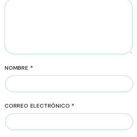
NOMBRE
*
CORREO ELECTRÓNICO
*