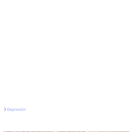
Depresión