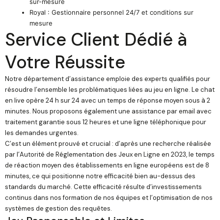
sur-mesure
Royal : Gestionnaire personnel 24/7 et conditions sur
mesure
Service Client Dédié à
Votre Réussite
Notre département d’assistance emploie des experts qualifiés pour
résoudre l’ensemble les problématiques liées au jeu en ligne. Le chat
en live opère 24 h sur 24 avec un temps de réponse moyen sous à 2
minutes. Nous proposons également une assistance par email avec
traitement garantie sous 12 heures et une ligne téléphonique pour
les demandes urgentes.
C’est un élément prouvé et crucial : d’après une recherche réalisée
par l’Autorité de Réglementation des Jeux en Ligne en 2023, le temps
de réaction moyen des établissements en ligne européens est de 8
minutes, ce qui positionne notre efficacité bien au-dessus des
standards du marché. Cette efficacité résulte d’investissements
continus dans nos formation de nos équipes et l’optimisation de nos
systèmes de gestion des requêtes.