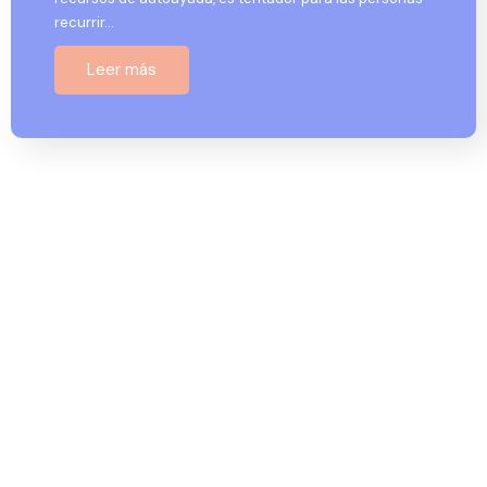
recurrir…
Leer más