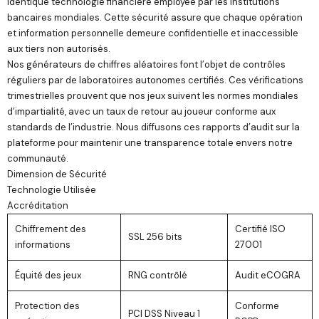
identique technologie financière employée par les institutions
bancaires mondiales. Cette sécurité assure que chaque opération
et information personnelle demeure confidentielle et inaccessible
aux tiers non autorisés.
Nos générateurs de chiffres aléatoires font l’objet de contrôles
réguliers par de laboratoires autonomes certifiés. Ces vérifications
trimestrielles prouvent que nos jeux suivent les normes mondiales
d’impartialité, avec un taux de retour au joueur conforme aux
standards de l’industrie. Nous diffusons ces rapports d’audit sur la
plateforme pour maintenir une transparence totale envers notre
communauté.
Dimension de Sécurité
Technologie Utilisée
Accréditation
Chiffrement des
Certifié ISO
SSL 256 bits
informations
27001
Équité des jeux
RNG contrôlé
Audit eCOGRA
Protection des
Conforme
PCI DSS Niveau 1