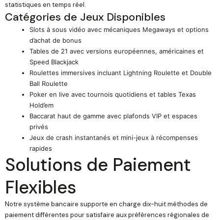
statistiques en temps réel.
Catégories de Jeux Disponibles
Slots à sous vidéo avec mécaniques Megaways et options
d’achat de bonus
Tables de 21 avec versions européennes, américaines et
Speed Blackjack
Roulettes immersives incluant Lightning Roulette et Double
Ball Roulette
Poker en live avec tournois quotidiens et tables Texas
Hold’em
Baccarat haut de gamme avec plafonds VIP et espaces
privés
Jeux de crash instantanés et mini-jeux à récompenses
rapides
Solutions de Paiement
Flexibles
Notre système bancaire supporte en charge dix-huit méthodes de
paiement différentes pour satisfaire aux préférences régionales de