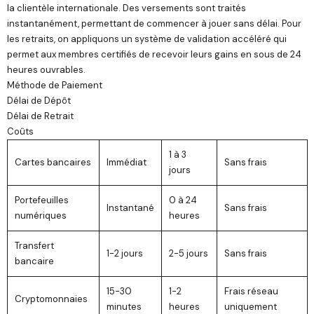
la clientèle internationale. Des versements sont traités
instantanément, permettant de commencer à jouer sans délai. Pour
les retraits, on appliquons un système de validation accéléré qui
permet aux membres certifiés de recevoir leurs gains en sous de 24
heures ouvrables.
Méthode de Paiement
Délai de Dépôt
Délai de Retrait
Coûts
1 à 3
Cartes bancaires
Immédiat
Sans frais
jours
Portefeuilles
0 à 24
Instantané
Sans frais
numériques
heures
Transfert
1-2 jours
2-5 jours
Sans frais
bancaire
15-30
1-2
Frais réseau
Cryptomonnaies
minutes
heures
uniquement