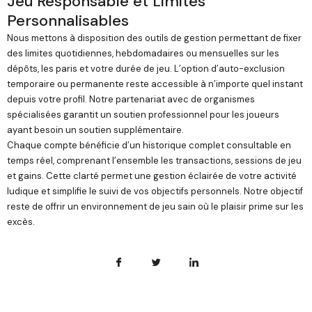
Jeu Responsable et Limites
Personnalisables
Nous mettons à disposition des outils de gestion permettant de fixer
des limites quotidiennes, hebdomadaires ou mensuelles sur les
dépôts, les paris et votre durée de jeu. L’option d’auto-exclusion
temporaire ou permanente reste accessible à n’importe quel instant
depuis votre profil. Notre partenariat avec de organismes
spécialisées garantit un soutien professionnel pour les joueurs
ayant besoin un soutien supplémentaire.
Chaque compte bénéficie d’un historique complet consultable en
temps réel, comprenant l’ensemble les transactions, sessions de jeu
et gains. Cette clarté permet une gestion éclairée de votre activité
ludique et simplifie le suivi de vos objectifs personnels. Notre objectif
reste de offrir un environnement de jeu sain où le plaisir prime sur les
excès.