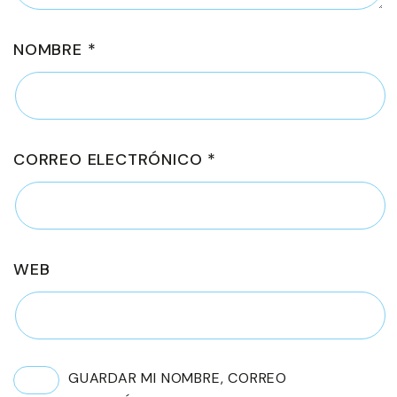
NOMBRE
*
CORREO ELECTRÓNICO
*
WEB
GUARDAR MI NOMBRE, CORREO