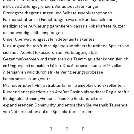
inklusive Zahlungsgrenzen, Verlustbeschränkungen,
Sitzungszeitbegrenzungen und Selbstausschlussoptionen.
Partnerschaften mit Einrichtungen wie der Bundesstelle für
medizinische Aufklärung garantieren, dass risikobehaftete Nutzer
die notwendige Hilfe empfangen.
Unser Überwachungssystem detektiert riskantes
Nutzungsverhalten frühzeitig und kontaktiert betroffene Spieler von
sich aus. AceBet fokussieren auf Vorbeugung statt
Gegenmaßnahmen und trainieren die Teammitglieder kontinuierlich
im Umgang mit sensiblen Fällen. Das Altersminimum von 18 vollen
Altersjahren wird durch strikte Verifizierungsprozesse
kompromisslos umgesetzt.
Mit modernster IT-Infrastruktur, fairem Gameplay und exzellentem
Kundendienst platziert sich AceBet Casino als seriöser Begleiter für
Ihr digitales Gaming-Erlebnis. Seid Sie Bestandteil der
expandierenden Community und entdecken Sie, weshalb Tausende
von Nutzern schon auf die Spielplattform setzen.