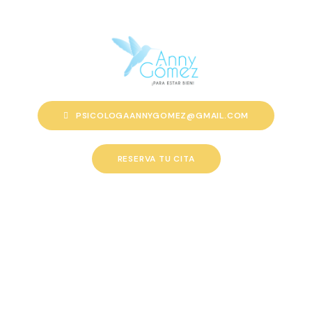
PSICOLOGAANNYGOMEZ@GMAIL.COM
RESERVA TU CITA