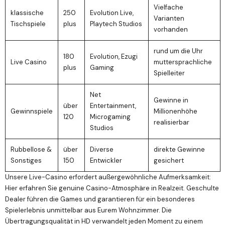
Vielfache
klassische
250
Evolution Live,
Varianten
Tischspiele
plus
Playtech Studios
vorhanden
rund um die Uhr
180
Evolution, Ezugi
Live Casino
muttersprachliche
plus
Gaming
Spielleiter
Net
Gewinne in
über
Entertainment,
Gewinnspiele
Millionenhöhe
120
Microgaming
realisierbar
Studios
Rubbellose &
über
Diverse
direkte Gewinne
Sonstiges
150
Entwickler
gesichert
Unsere Live-Casino erfordert außergewöhnliche Aufmerksamkeit:
Hier erfahren Sie genuine Casino-Atmosphäre in Realzeit. Geschulte
Dealer führen die Games und garantieren für ein besonderes
Spielerlebnis unmittelbar aus Eurem Wohnzimmer. Die
Übertragungsqualität in HD verwandelt jeden Moment zu einem