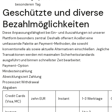
besonderen Tag
Geschützte und diverse
Bezahlmöglichkeiten
Diese Anpassungsfähigkeit bei Ein- und Auszahlungen ist unserer
Plattform besonders zentral. Deshalb offeriert AceBet eine
umfassende Palette an Payment-Methoden, die sowohl
konventionelle als sowie aktuelle Alternativen einschließen. Jegliche
Transaktionen werden mit maximalen Sicherheitsstandards
ausgeführt und binnen schnellster Zeit bearbeitet.
Payment-Option
Mindesteinzahlung
Abwicklungszeit Zahlung
Prozesszeit Withdrawal
Abgaben
Credit Cards
zehn EUR
Instant
1-3 Werktage
(Visa, MC)