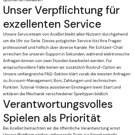
Unser Verpflichtung für
exzellenten Service
Unsere Serviceteam von AceBet bleibt allen Nutzern durchgehend
um die Uhr zur Seite. Dieses polyglotter Service löst Ihre Fragen
professionell und höflich über diverse Kanäle. Per Echtzeit-Chat
erreichen Sie unseren Support in Sekunden, während elektronische
Anfragen binnen von zwei Stunden bearbeitet werden. Für
anspruchsvollere Fälle bieten wir zusätzlich Rückruf-Option an.
Unsere umfangreiche FAQ-Sektion klärt vorab die meisten Anfragen
zu Account-Management, Boni, Zahlungen und technischen
Punkten. Tutorial-Videos assistieren Einsteigern beim Start und
erklären die Mechanik verschiedener Spieltypen bildlich.
Verantwortungsvolles
Spielen als Priorität
Bei AceBet betrachten wir die öffentliche Verantwortung ernst.
Unsere Plattform stellen umfassende Tools zur Eigenkontrolle,