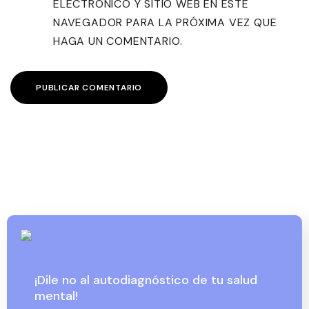
ELECTRÓNICO Y SITIO WEB EN ESTE
NAVEGADOR PARA LA PRÓXIMA VEZ QUE
HAGA UN COMENTARIO.
¡Dile no al autodiagnóstico de tu salud
mental!