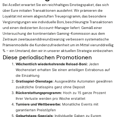
Bei AceBet erwartet Sie ein reichhaltiges Einstiegspaket, das sich
über Eure initialen Transaktionen ausdehnt. Wir prämieren die
Loyalität mit einem abgestuften Treueprogramm, das besondere
Vergünstigungen wie individuelle Boni, beschleunigte Transaktionen
und einen dedizierten Account-Manager liefert. Gemäß einer
Untersuchung der kontinentalen Gaming-Kommission aus dem
Zeitraum zweitausenddreiundzwanzig verbessern systematische
Prämienmodelle die Kundenzufriedenheit um im Mittel vierunddreißig
% – ein Umstand, den wir in unserer aktuellen Strategie einbeziehen.
Diese periodischen Promotionen
Wöchentlich wiederkehrende Reload-Boni:
Jeden
Wochenstart erhalten Sie einen anteiligen Extrabonus auf
die Einzahlung
Gratisspiel-Dienstage:
Ausgewählte Automaten gewähren
zusätzliche Gratisspins ganz ohne Deposit
Rückerstattungsprogramm:
Hoch zu 15 ganze Prozent
Ihrer Verluste werden pro Woche erstattet
Turniere und Wettbewerbe:
Monatliche Events mit
garantierten Preistöpfen
Geburtstags-Specials:
Individuelle Gaben zu Eurem