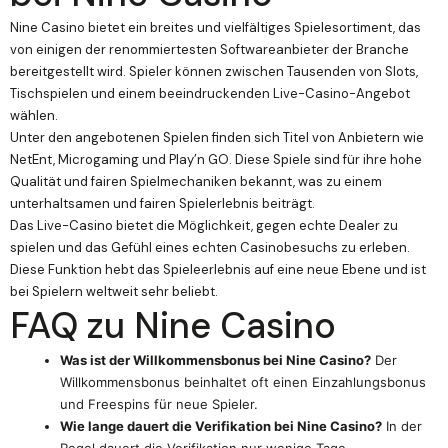
Nine Casino bietet ein breites und vielfältiges Spielesortiment, das
von einigen der renommiertesten Softwareanbieter der Branche
bereitgestellt wird. Spieler können zwischen Tausenden von Slots,
Tischspielen und einem beeindruckenden Live-Casino-Angebot
wählen.
Unter den angebotenen Spielen finden sich Titel von Anbietern wie
NetEnt, Microgaming und Play’n GO. Diese Spiele sind für ihre hohe
Qualität und fairen Spielmechaniken bekannt, was zu einem
unterhaltsamen und fairen Spielerlebnis beiträgt.
Das Live-Casino bietet die Möglichkeit, gegen echte Dealer zu
spielen und das Gefühl eines echten Casinobesuchs zu erleben.
Diese Funktion hebt das Spieleerlebnis auf eine neue Ebene und ist
bei Spielern weltweit sehr beliebt.
FAQ zu Nine Casino
Was ist der Willkommensbonus bei Nine Casino?
Der
Willkommensbonus beinhaltet oft einen Einzahlungsbonus
und Freespins für neue Spieler.
Wie lange dauert die Verifikation bei Nine Casino?
In der