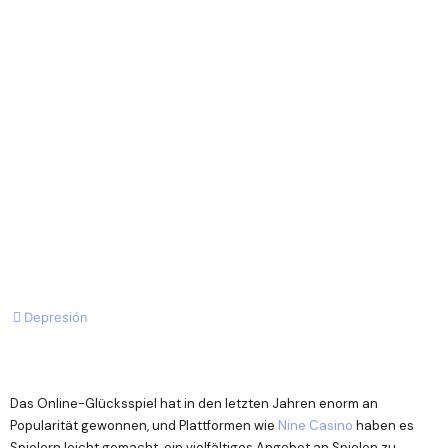
Depresión
Das Online-Glücksspiel hat in den letzten Jahren enorm an
Popularität gewonnen, und Plattformen wie
Nine Casino
haben es
Spielern leicht gemacht, ein vielfältiges Angebot an Spielen zu