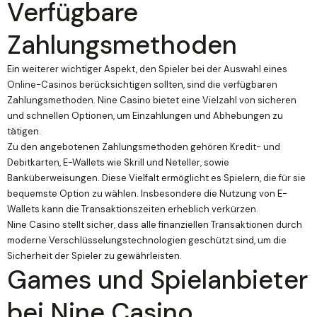
Verfügbare
Zahlungsmethoden
Ein weiterer wichtiger Aspekt, den Spieler bei der Auswahl eines
Online-Casinos berücksichtigen sollten, sind die verfügbaren
Zahlungsmethoden. Nine Casino bietet eine Vielzahl von sicheren
und schnellen Optionen, um Einzahlungen und Abhebungen zu
tätigen.
Zu den angebotenen Zahlungsmethoden gehören Kredit- und
Debitkarten, E-Wallets wie Skrill und Neteller, sowie
Banküberweisungen. Diese Vielfalt ermöglicht es Spielern, die für sie
bequemste Option zu wählen. Insbesondere die Nutzung von E-
Wallets kann die Transaktionszeiten erheblich verkürzen.
Nine Casino stellt sicher, dass alle finanziellen Transaktionen durch
moderne Verschlüsselungstechnologien geschützt sind, um die
Sicherheit der Spieler zu gewährleisten.
Games und Spielanbieter
bei Nine Casino