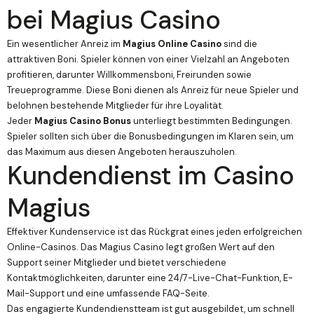
bei Magius Casino
Ein wesentlicher Anreiz im
Magius Online Casino
sind die
attraktiven Boni. Spieler können von einer Vielzahl an Angeboten
profitieren, darunter Willkommensboni, Freirunden sowie
Treueprogramme. Diese Boni dienen als Anreiz für neue Spieler und
belohnen bestehende Mitglieder für ihre Loyalität.
Jeder
Magius Casino Bonus
unterliegt bestimmten Bedingungen.
Spieler sollten sich über die Bonusbedingungen im Klaren sein, um
das Maximum aus diesen Angeboten herauszuholen.
Kundendienst im Casino
Magius
Effektiver Kundenservice ist das Rückgrat eines jeden erfolgreichen
Online-Casinos. Das Magius Casino legt großen Wert auf den
Support seiner Mitglieder und bietet verschiedene
Kontaktmöglichkeiten, darunter eine 24/7-Live-Chat-Funktion, E-
Mail-Support und eine umfassende FAQ-Seite.
Das engagierte Kundendienstteam ist gut ausgebildet, um schnell