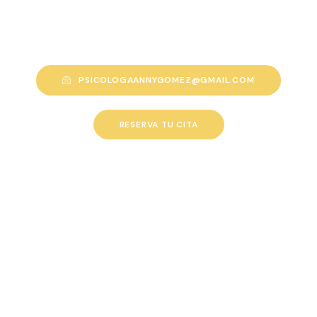
PSICOLOGAANNYGOMEZ@GMAIL.COM
RESERVA TU CITA