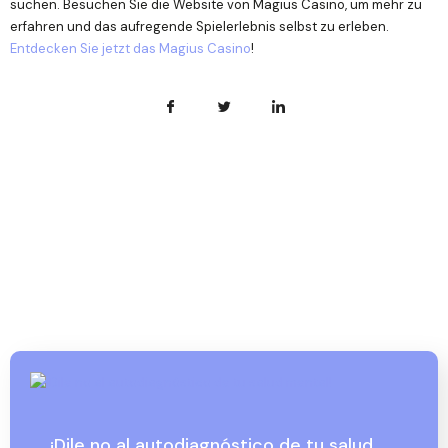
suchen. Besuchen Sie die Website von Magius Casino, um mehr zu
erfahren und das aufregende Spielerlebnis selbst zu erleben.
Entdecken Sie jetzt das Magius Casino
!
¡Dile no al autodiagnóstico de tu salud