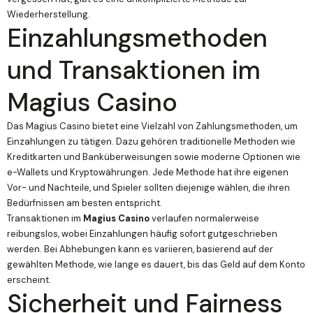
Wiederherstellung.
Einzahlungsmethoden
und Transaktionen im
Magius Casino
Das Magius Casino bietet eine Vielzahl von Zahlungsmethoden, um
Einzahlungen zu tätigen. Dazu gehören traditionelle Methoden wie
Kreditkarten und Banküberweisungen sowie moderne Optionen wie
e-Wallets und Kryptowährungen. Jede Methode hat ihre eigenen
Vor- und Nachteile, und Spieler sollten diejenige wählen, die ihren
Bedürfnissen am besten entspricht.
Transaktionen im
Magius Casino
verlaufen normalerweise
reibungslos, wobei Einzahlungen häufig sofort gutgeschrieben
werden. Bei Abhebungen kann es variieren, basierend auf der
gewählten Methode, wie lange es dauert, bis das Geld auf dem Konto
erscheint.
Sicherheit und Fairness