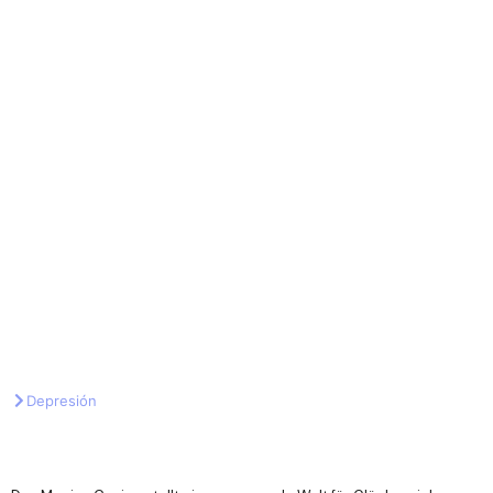
Depresión