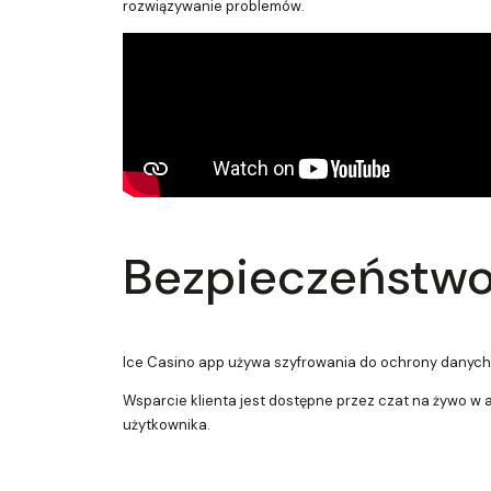
rozwiązywanie problemów.
Bezpieczeństwo
Ice Casino app używa szyfrowania do ochrony danych. 
Wsparcie klienta jest dostępne przez czat na żywo w ap
użytkownika.