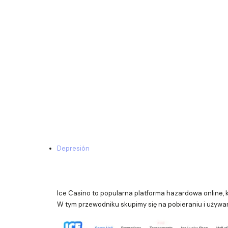
Depresión
Ice Casino to popularna platforma hazardowa online, k
W tym przewodniku skupimy się na pobieraniu i używan