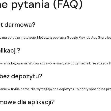
e pytania (FAQ)
jest darmowa?
e ma opłat za instalację. Możesz ją pobrać z Google Play lub App Store be
likacji?
a ekranie logowania. Wprowadź swój e-mail, aby otrzymać link resetujący.
i bez depozytu?
 granie w trybie demo. Nie wymagają one depozytu. To dobry sposób na pr
mowe dla aplikacji?