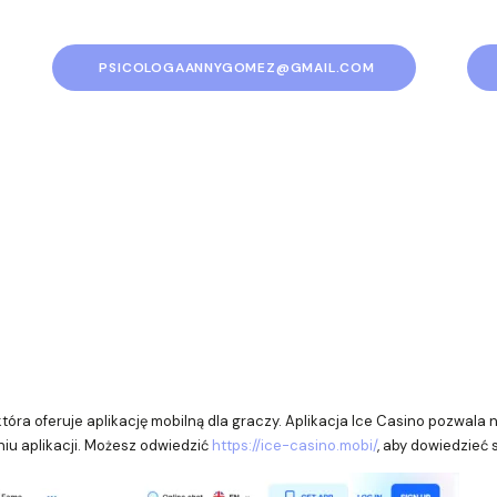
PSICOLOGAANNYGOMEZ@GMAIL.COM
tóra oferuje aplikację mobilną dla graczy. Aplikacja Ice Casino pozwala
iu aplikacji. Możesz odwiedzić
https://ice-casino.mobi/
, aby dowiedzieć 