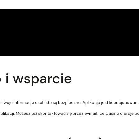
 i wsparcie
Twoje informacje osobiste są bezpieczne. Aplikacja jest licencjonowan
likacji. Możesz też skontaktować się przez e-mail. Ice Casino oferuje po