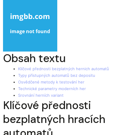
Obsah textu
Klíčové přednosti bezplatných hernich automatů
Typy přístupných automatů bez depositu
Osvědčené metody k testování her
Technické parametry moderních her
Srovnání herních variant
Klíčové přednosti
bezplatných hracích
automatů