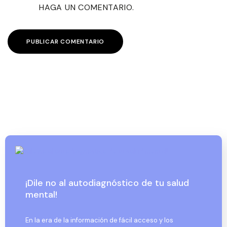
HAGA UN COMENTARIO.
¡Dile no al autodiagnóstico de tu salud
mental!
En la era de la información de fácil acceso y los