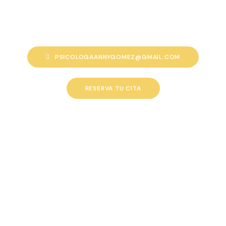
PSICOLOGAANNYGOMEZ@GMAIL.COM
RESERVA TU CITA