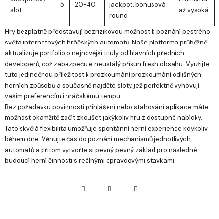
5
20-40
jackpot, bonusová
slot
až vysoká
round
Hry bezplatně představují bezrizikovou možnost k poznání pestrého
světa internetových hráčských automatů. Naše platforma průběžně
aktualizuje portfolio o nejnovější tituly od hlavních předních
developerů, což zabezpečuje neustálý přísun fresh obsahu. Využijte
tuto jedinečnou příležitost k prozkoumání prozkoumání odlišných
herních způsobů a současně najděte sloty, jež perfektně vyhovují
vašim preferencím i hráčskému tempu.
Bez požadavku povinnosti přihlášení nebo stahování aplikace máte
možnost okamžitě začít zkoušet jakýkoliv hru z dostupné nabídky.
Tato skvělá flexibilita umožňuje spontánní herní experience kdykoliv
během dne. Věnujte čas do poznání mechanismů jednotlivých
automatů a přitom vytvořte si pevný pevný základ pro následné
budoucí herní činnosti s reálnými opravdovými stavkami.