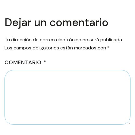
Dejar un comentario
Tu dirección de correo electrónico no será publicada.
Los campos obligatorios están marcados con
*
COMENTARIO
*